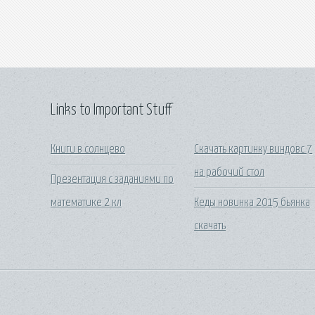
Links to Important Stuff
Книги в солнцево
Скачать картинку виндовс 7
на рабочий стол
Презентация с заданиями по
математике 2 кл
Кеды новинка 2015 бьянка
скачать