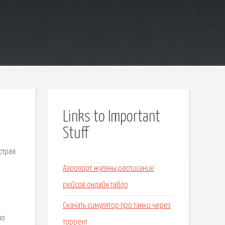
Links to Important
Stuff
страя
Аэропорт жуляны расписание
рейсов онлайн табло
Скачать симулятор про танки через
по
торрент