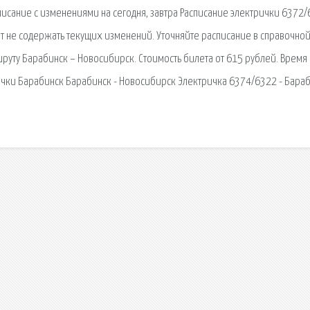
писание с изменениями на сегодня, завтра Расписание электрички 6372
т не содержать текущих изменений. Уточняйте расписание в справочно
руту Барабинск – Новосибирск. Стоимость билета от 615 рублей. Время
ички Барабинск Барабинск - Новосибирск Электричка 6374/6322 - Бараб