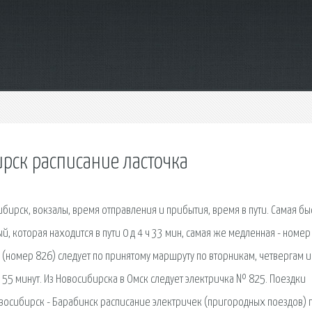
рск расписание ласточка
бирск, вокзалы, время отправления и прибытия, время в пути. Самая бы
, которая находится в пути 0 д 4 ч 33 мин, самая же медленная - номер
 (номер 826) следует по принятому маршруту по вторникам, четвергам и
в 55 минут. Из Новосибирска в Омск следует электричка № 825. Поездки
восибирск - Барабинск расписание электричек (пригородных поездов) 