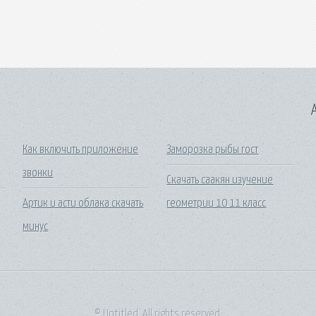
A
Как включить приложение
Заморозка рыбы гост
звонки
Скачать саакян изучение
Артик и асти облака скачать
геометрии 10 11 класс
минус
© Untitled. All rights reserved.