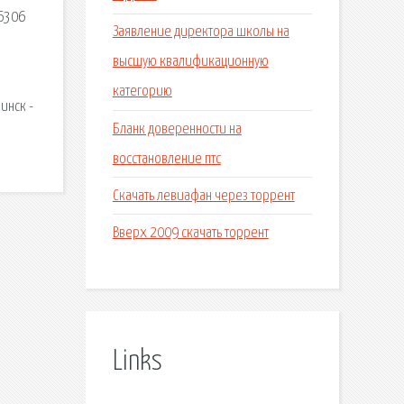
/6306
Заявление директора школы на
й
высшую квалификационную
категорию
инск -
Бланк доверенности на
восстановление птс
Скачать левиафан через торрент
Вверх 2009 скачать торрент
Links