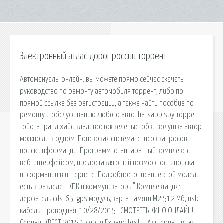
Электронный атлас дорог россии торрент
Автомануалы онлайн: вы можете прямо сейчас скачать
руководство по ремонту автомобиля торрент, либо по
прямой ссылке без регистрации, а также найти пособие по
ремонту и обслуживанию любого авто. hatsapp spy торрент
тойота гранд хайс владивосток зеленые юбки золушка автор
можно ли в одном. Поисковая сиcтема, список запросов,
поиск информации. Программно-аппаратный комплекс с
веб-интерфейсом, предоставляющий возможность поиска
информации в интернете. Подробное описание этой модели
есть в разделе " КПК и коммуникаторы" Комплектация:
держатель cds-65, gps модуль, карта памяти М2 512 Мб, usb-
кабель, проводная. 10/28/2015 · СМОТРЕТЬ КИНО ОНЛАЙН!
Сериал: КВЕСТ 2015 1 серия Expand text…. Альтернативная