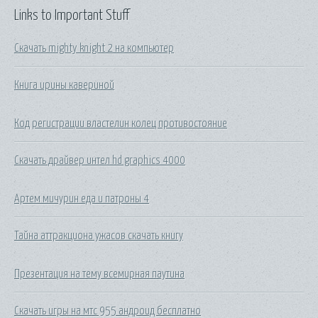
Links to Important Stuff
Скачать mighty knight 2 на компьютер
Книга ирины кавериной
Код регистрации властелин колец противостояние
Скачать драйвер интел hd graphics 4000
Артем мичурин еда и патроны 4
Тайна аттракциона ужасов скачать книгу
Презентация на тему всемирная паутина
Скачать игры на мтс 955 андроид бесплатно