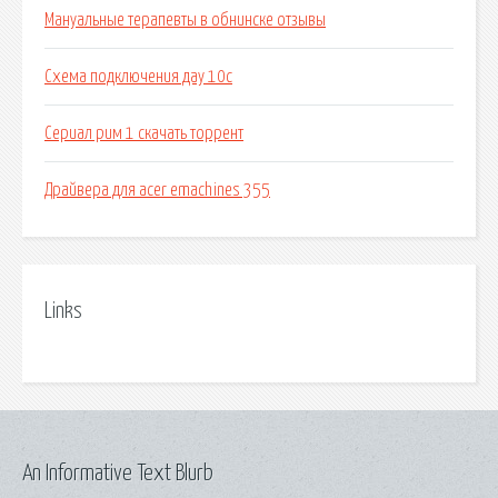
Мануальные терапевты в обнинске отзывы
Схема подключения дау 10с
Сериал рим 1 скачать торрент
Драйвера для acer emachines 355
Links
An Informative Text Blurb