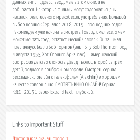
данных e-mail адреса, вводимые в этом окне, и не
собирается. Некоторые фильмы могут содержать сцены
насилия, религиозного мракобесия, употребления. Большой
выбор новинок Сериалов 2018, 2019 и прошедших годов.
Рекомендуем уже начинать смотреть. Говард имел все, о чем
может мечтать среднестатистический человек. Он занимал
престижную. Билли Боб Торнтон (англ. Billy Bob Thornton; род.
4 августа 1955, Хот-Спрингс, Арканзас) — американский.
Биография Детство и юность. Дэвид Тьюлис, второй из трёх
детей, родился в прибрежном городе. Смотреть сериал
Бесстыдники онлайн от алексфильм (AlexFilm) в хорошем
качестве совершенно. СМОТРЕТЬ КИНО ОНЛАЙН! Сериал:
КВЕСТ 2015 1 серия Expand text… глубокий.
Links to Important Stuff
Доктор тырса скачать торрент