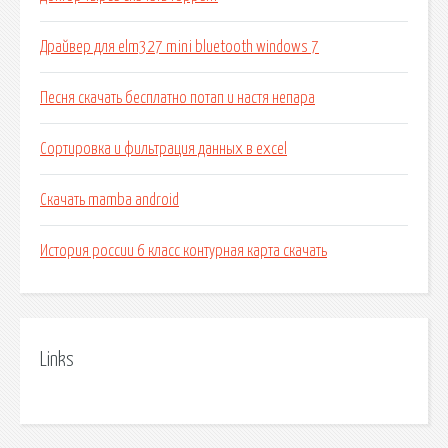
Драйвер для elm327 mini bluetooth windows 7
Песня скачать бесплатно потап и настя непара
Сортировка и фильтрация данных в excel
Скачать mamba android
История россии 6 класс контурная карта скачать
Links