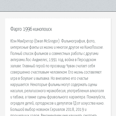
Фарго 1996 кинопоиск
Юэн МакГрегор (Ewan McGregor). Фильмография, фото,
интересные факты из жизни и многое другое на КиноПоиске.
Полный список фильмов и совместных работы с другими
актерами Лос-Анджелес, 1991 год, война в Персидском
заливе. Главный герой по прозвищу Чувак считает себя
совершенно счастливым человеком. Его жизнь составляют
игра в боулинг и выпивка. Но внезапно его счастье
нарушается. Некоторые фильмы могут содержать сцены
насилия, религиозного мракобесия, употребления алкоголя
и табака, а также сцены фривольного характера. Пожалуйста,
оградите детей, ортодоксов и депутатов ГД от искусства кино.
Большой выбор новинок Сериалов 2018, 2019 и
прошедших годов. Рекомендуем уже начинать смотреть