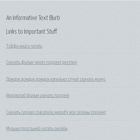
An Informative Text Blurb
Links to Important Stuff
Тэффи книги читать
Скачать фильм через торрент рестлер
Дождик дождик дождик капельки стучат скачать минус
Индокитай фильм скачать торрент
Скачать сериал спасатели малибу все сезоны торрент
Музыка простыней читать онлайн