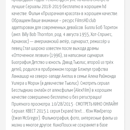
лучшие Сериалы 2018-2019 бесплатно в хорошем hd
качестве. Фильм «Призрачная красота» в хорошем качестве.
Обращаем Ваше внимание – ресурс FilmsHD.club
адаптирован для современных девайсов. Билли Боб Торнтон
(англ. Billy Bob Thornton; род. 4 августа 1955, Хот-Спрингс,
Арканзас) — американский актёр, сценарист, режиссёр и
певец.Стал широко известен после выхода драмы
«Отточенное лезвие» (1996), за написание сценария.
Биография Детство и юность. Дэвид Тьюлис, второй из трёх
детей, родился в прибрежном городе Блэкпул графства
Ланкашир на северо-западе Англии в семье Алека Раймонда
Уилера и Морин (в девичестве Тьюлис). Смотреть сериал
Бесстыдники онлайн от алексфильм (AlexFilm) в хорошем
качестве совершенно бесплатно и без регистрации!
Приятного просмотра. 10/28/2015 · СМОТРЕТЬ КИНО ОНЛАЙН!
Сериал: КВЕСТ 2015 1 серия Expand text…. Юэн МакГрегор
(Ewan McGregor). Фильмография, фото, интересные факты из
жизни и многое другое. КиноПоиск не сохраняет в базе