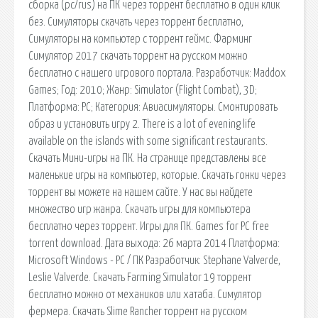
cборка (pc/rus) на ПК через торрент бесплатно в один клик
без. Симуляторы скачать через торрент бесплатно,
Симуляторы на компьютер с торрент геймс. Фарминг
Симулятор 2017 скачать торрент на русском можно
бесплатно с нашего игрового портала. Разработчик: Maddox
Games; Год: 2010; Жанр: Simulator (Flight Combat), 3D;
Платформа: PC; Категория: Авиасимуляторы. Смонтировать
образ и установить игру 2. There is a lot of evening life
available on the islands with some significant restaurants.
Скачать Мини-игры на ПК. На странице представлены все
маленькие игры на компьютер, которые. Скачать гонки через
торрент вы можете на нашем сайте. У нас вы найдете
множество игр жанра. Скачать игры для компьютера
бесплатно через торрент. Игры для ПК. Games for PC free
torrent download. Дата выхода: 26 марта 2014 Платформа:
Microsoft Windows - PC / ПК Разработчик: Stephane Valverde,
Leslie Valverde. Скачать Farming Simulator 19 торрент
бесплатно можно от механиков или хатаба. Симулятор
фермера. Скачать Slime Rancher торрент на русском