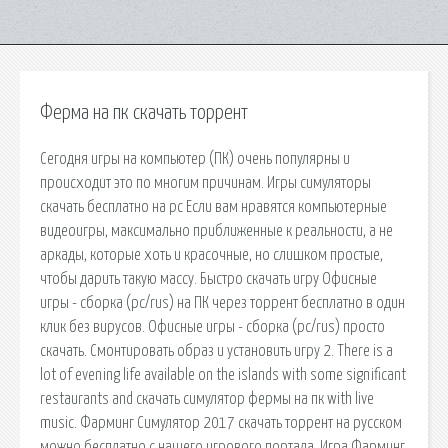
Ферма на пк скачать торрент
Сегодня игры на компьютер (ПК) очень популярны и
происходит это по многим причинам. Игры симуляторы
скачать бесплатно на pc Если вам нравятся компьютерные
видеоигры, максимально приближенные к реальности, а не
аркады, которые хоть и красочные, но слишком простые,
чтобы дарить такую массу. Быстро скачать игру Офисные
игры - cборка (pc/rus) на ПК через торрент бесплатно в один
клик без вирусов. Офисные игры - cборка (pc/rus) просто
скачать. Смонтировать образ и установить игру 2. There is a
lot of evening life available on the islands with some significant
restaurants and скачать симулятор фермы на пк with live
music. Фарминг Симулятор 2017 скачать торрент на русском
можно бесплатно с нашего игрового портала. Игра Фарминг