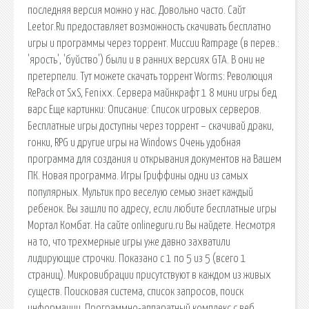
последняя версия можно у нас. Довольно часто. Сайт
Leetor.Ru предоставляет возможность скачивать бесплатно
игры и программы через торрент. Миссии Rampage (в перев.:
'ярость', 'буйство') были и в ранних версиях GTA. В они не
претерпели. Тут можете скачать торрент Worms: Революция
RePack от SxS, Fenixx. Сервера майнкрафт 1 8 мини игры бед
варс Еще картинки: Описание: Список игровых серверов.
Бесплатные игры доступны через торрент – скачивай драки,
гонки, RPG и другие игры на Windows Очень удобная
программа для создания и открывания документов на Вашем
ПК. Новая программа. Игры Гриффины одни из самых
популярных. Мультик про веселую семью знает каждый
ребенок. Вы зашли по адресу, если любите бесплатные игры
Мортал Комбат. На сайте onlineguru.ru Вы найдете. Несмотря
на то, что трехмерные игры уже давно захватили
лидирующие строчки. Показано с 1 по 5 из 5 (всего 1
страниц). Микровибрации присутствуют в каждом из живых
существ. Поисковая сиcтема, список запросов, поиск
информации. Программно-аппаратный комплекс с веб.