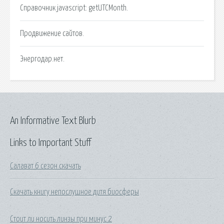
Справочник javascript: getUTCMonth.
Продвижение сайтов.
Энергодар.нет.
An Informative Text Blurb
Links to Important Stuff
Салават 6 сезон скачать
Скачать книгу непослушное дитя биосферы
Стоит ли носить линзы при минус 2