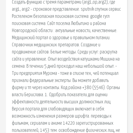
Создать функцию с тремя параметрами (arg1,op,arg2), где
arg1, arg2 - строковое представление. sputnik спутник сервис
Ростелеком безопасная поисковая система: google гугл
поисковая система. Сайт поселка Любытино и района
Новгородской области : актуальные новости, качественные.
Медицинский портал о здоровье и правильном питании.
Справочник медицинских препаратов. Создание и
продвижение сайтов. Белые методы. Среди услуг: раскрутка
сайта и управление. Опыт воздействия катушками Мишина на
семена. В течении 5 дней проходил наш небольшой опыт. •
Три предприятия Мурома - тоже в списке тех, чей потенциал
признали федеральные эксперты. Вы можете добавить
фирму и тп через контакты. Код района +380 (5546). Органы
власти Берислава. 1. Одобрить показатели для оценки
эффективности деятельности высших должностных лиц.
Версия портала для слабовидящих включает в себя:
возможность изменения размеров шрифта. переводы к
фильмам, сериалам и аниме 14220 зарегистрированных
пользователей, 1453 тем. освобождение физических лиц, не