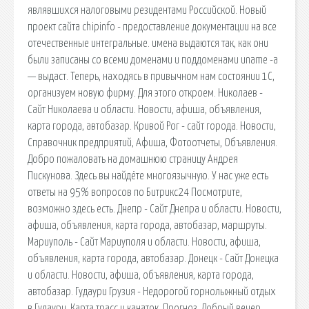
являвшихся налоговыми резидентами Российской. Новый
проект сайта chipinfo - предоставление документации на все
отечественные интегральные. имена выдаются так, как они
были записаны со всеми доменами и поддоменами uname -a
— выдаст. Теперь, находясь в привычном нам состоянии 1С,
организуем новую фирму. Для этого откроем. Николаев -
Сайт Николаева и области. Новости, афиша, объявления,
карта города, автобазар. Кривой Рог - сайт города. Новости,
Справочник предприятий, Афиша, Фотоотчеты, Объявления.
Добро пожаловать на домашнюю страницу Андрея
Пискунова. Здесь вы найдёте многоязычную. У нас уже есть
ответы на 95% вопросов по Битрикс24 Посмотрите,
возможно здесь есть. Днепр - Сайт Днепра и области. Новости,
афиша, объявления, карта города, автобазар, маршруты.
Мариуполь - Сайт Мариуполя и области. Новости, афиша,
объявления, карта города, автобазар. Донецк - Сайт Донецка
и области. Новости, афиша, объявления, карта города,
автобазар. Гудаури Грузия - Недорогой горнолыжный отдых
в Гудаури. Карта трасс и канаток. Прогноз. Добрый вечер,