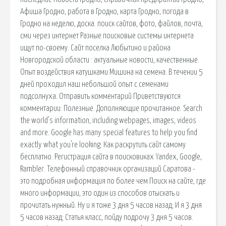
Афиша Гродно, работа в Гродно, карта Гродно, погода в
Гродно на неделю, доска. поиск сайтов, фото, файлов, почта,
сми через интернет Разные поисковые системы интернета
ищут по-своему. Сайт поселка Любытино и района
Новгородской области : актуальные новости, качественные.
Опыт воздействия катушками Мишина на семена. В течении 5
дней проходил наш небольшой опыт с семенами
подсолнуха. Отправить комментарий Приветствуются
комментарии: Полезные. Дополняющие прочитанное. Search
the world's information, including webpages, images, videos
and more. Google has many special features to help you find
exactly what you're looking. Как раскрутить сайт самому
бесплатно. Регистрация сайта в поисковиках Yandex, Google,
Rambler. Телефонный справочник организаций Саратова -
это подробная информация по более чем Поиск на сайте, где
много информации, это один из способов отыскать и
прочитать нужный. Ну и я тоже 3 дня 5 часов назад; И я 3 дня
5 часов назад; Статья класс, пойду подрочу 3 дня 5 часов.