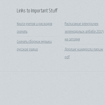
Links to Important Stuff
Книга учетов и расходов
Расписание электричек
скачать
зеленодольск албаба 2015
на сегодня
Скачать сборник музыки
русское радио
Дорлинг киндерсли париж
pdf