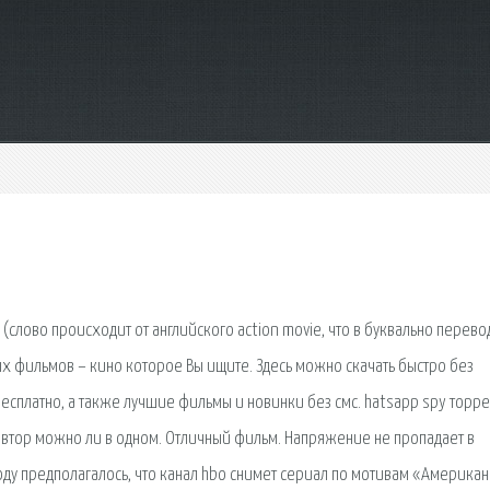
(слово происходит от английского action movie, что в буквально перево
ых фильмов – кино которое Вы ищите. Здесь можно скачать быстро без
платно, а также лучшие фильмы и новинки без смс. hatsapp spy торре
автор можно ли в одном. Отличный фильм. Напряжение не пропадает в
оду предполагалось, что канал hbo снимет сериал по мотивам «Америка