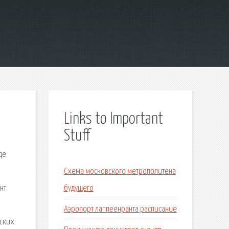
Links to Important
Stuff
де
Схема московского метрополитена
нт
будущего
Аэропорт лаппеенранта расписание
нских