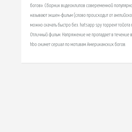
богов». Сборник видеоклипов совеременной популярной 
называют экшен-фильм (слово происходит от английског
можно скачать быстро без. hatsapp spy торрент тойота
Отличный фильм. Напряжение не пропадает в течение вс
hbo снимет сериал по мотивам Американских богов.