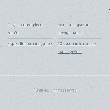
A
Создать рингтон iphone
Мод на майнкрафт на
онлайн
атомную станцию
Журнал fhm россия редактор
10 класс пинский физика
скачать учебник
© Untitled. All rights reserved.