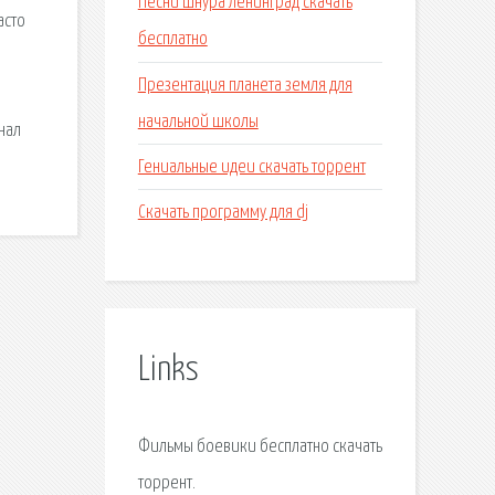
Песни шнура ленинград скачать
асто
бесплатно
Презентация планета земля для
начальной школы
нал
Гениальные идеи скачать торрент
Скачать программу для dj
Links
Фильмы боевики бесплатно скачать
торрент.