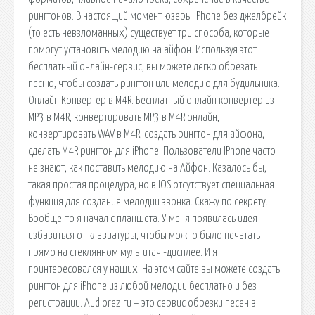
рингтонов. В настоящий момент юзеры iPhone без джелбрейк
(то есть невзломанных) существует три способа, которые
помогут установить мелодию на айфон. Используя этот
бесплатный онлайн-сервис, вы можете легко обрезать
песню, чтобы создать рингтон или мелодию для будильника.
Онлайн Конвертер в M4R. Бесплатный онлайн конвертер из
MP3 в M4R, конвертировать MP3 в M4R онлайн,
конвертировать WAV в M4R, создать рингтон для айфона,
сделать M4R рингтон для iPhone. Пользователи IPhone часто
не знают, как поставить мелодию на Айфон. Казалось бы,
такая простая процедура, но в IOS отсутствует специальная
функция для создания мелодии звонка. Скажу по секрету.
Вообще-то я начал с планшета. У меня появилась идея
избавиться от клавиатуры, чтобы можно было печатать
прямо на стеклянном мультитач -дисплее. И я
поинтересовался у наших. На этом сайте вы можете создать
рингтон для iPhone из любой мелодии бесплатно и без
регистрации. Audiorez.ru – это сервис обрезки песен в