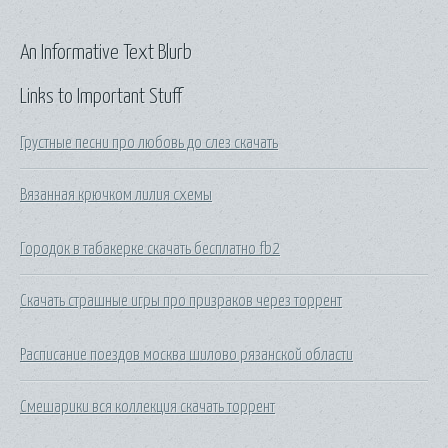
An Informative Text Blurb
Links to Important Stuff
Грустные песни про любовь до слез скачать
Вязанная крючком лилия схемы
Городок в табакерке скачать бесплатно fb2
Скачать страшные игры про призраков через торрент
Расписание поездов москва шилово рязанской области
Смешарики вся коллекция скачать торрент