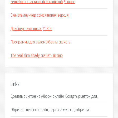
Решебник счастливый английский 5 класс
Скачать лаунчер самая новая версия
Драйвер на мышь x 718bk
Программа для взлома батлы скачать
The real slim shady скачать песню
Links
Сделать рингтон на Айфон онлайн. Создать рингтон для.
Обрезать песню онлайн, нарезка музыки, обрезка.