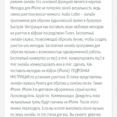
режиме онлайн. Его основной функцией является нарезка.
Мелодии для iPhone не потеряли своей актуальности, ведь
смена рингтона вносит немного. Audio Cutter – онлайн
приложение для обрезки аудиозаписей прямо в браузере.
Быстрая. Инструкция как поставить свою любимую мелодию
на рингтон в айфоне посредством iTunes. Бесплатный
онлайн-сервис, позволяющий обрезать песню, чтобы создать
рингтон или мелодию. Бесплатная онлайн программа для
обрезки музыки с возможностью одновременной работы.
Бесплатный конвертер из mp3 в m4r, конвертировать mp3 в
m4r онлайн, конвертировать wav в m4r, сделать. Как
поставить мелодию на Айфон (iPhone). ПОДРОБНАЯ
ИНСТРУКЦИЯ по установке рингтона. В статье представлены
онлайн сервисы Рунета для обрезки и склейки песен. Также.
IPhone; iPhone X в цветовом оформлении серый космос
Производитель: Apple Inc. Коммуникации. Дождитесь пока
музыкальные треки будут скачаны на iPhone. После этого
можно переходить. Если вы хотите выполнить поиск музыки
по звуку онлайн, то эта статья для вас. Вы узнаете. девочки