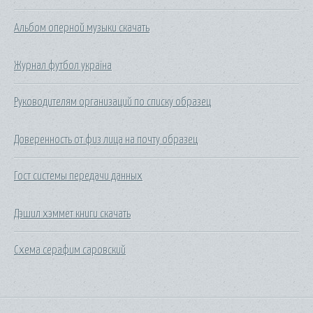
Альбом оперной музыки скачать
Журнал футбол україна
Руководителям организаций по списку образец
Доверенность от физ лица на почту образец
Гост системы передачи данных
Дэшил хэммет книги скачать
Схема серафим саровский