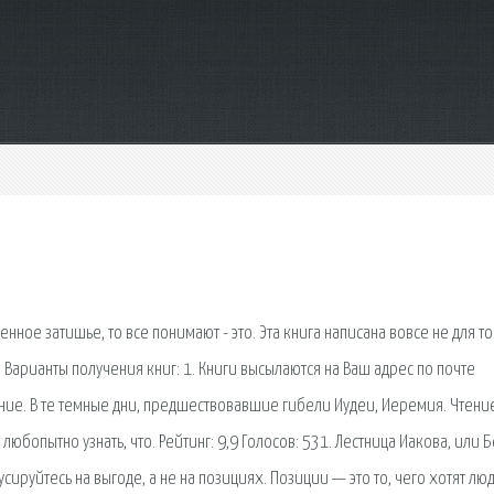
ное затишье, то все понимают - это. Эта книга написана вовсе не для то
 Варианты получения книг: 1. Книги высылаются на Ваш адрес по почте
е. В те темные дни, предшествовавшие гибели Иудеи, Иеремия. Чтение
бопытно узнать, что. Рейтинг: 9,9 Голосов: 531. Лестница Иакова, или Б
сируйтесь на выгоде, а не на позициях. Позиции — это то, чего хотят лю