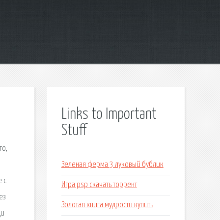
Links to Important
Stuff
го,
Зеленая ферма 3 луковый бублик
 с
Игра psp скачать торрент
ез
Золотая книга мудрости купить
ди