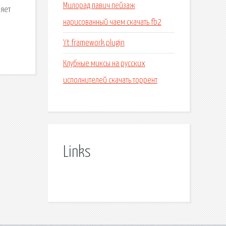
Милорад павич пейзаж
ляет
нарисованный чаем скачать fb2
Yt framework plugin
Клубные миксы на русских
исполнителей скачать торрент
Links