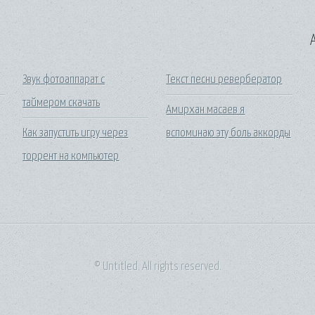
A
Звук фотоаппарат с
Текст песни ревербератор
таймером скачать
Амирхан масаев я
Как запустить игру через
вспоминаю эту боль аккорды
торрент на компьютер
© Untitled. All rights reserved.