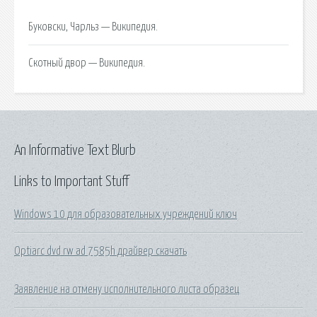
Буковски, Чарльз — Википедия.
Скотный двор — Википедия.
An Informative Text Blurb
Links to Important Stuff
Windows 10 для образовательных учреждений ключ
Optiarc dvd rw ad 7585h драйвер скачать
Заявление на отмену исполнительного листа образец