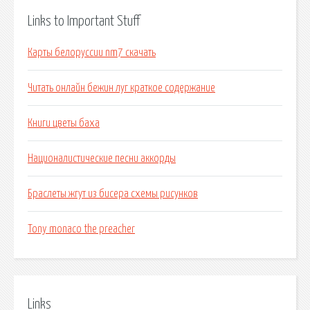
Links to Important Stuff
Карты белоруссии nm7 скачать
Читать онлайн бежин луг краткое содержание
Книги цветы баха
Националистические песни аккорды
Браслеты жгут из бисера схемы рисунков
Tony monaco the preacher
Links