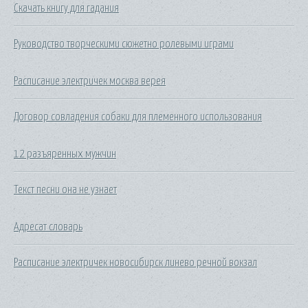
Скачать книгу для гадания
Руководство творческими сюжетно ролевыми играми
Расписание электричек москва верея
Договор совладения собаки для племенного использования
12 разъяренных мужчин
Текст песни она не узнает
Адресат словарь
Расписание электричек новосибирск линево речной вокзал