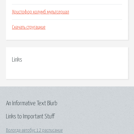
Христофор колумб мультсериал
Скачать стругацкие
Links
An Informative Text Blurb
Links to Important Stuff
Вологда автобус 12 расписание