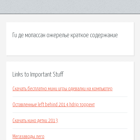
Ги де мопассан ожерелье краткое содержание
Links to Important Stuff
Скачать бесплатно мини игры одевалки на компьютер
Оставленные left behind 2014 hdrip торрент
Скачать кино детки 2013
Мегазаводы лего