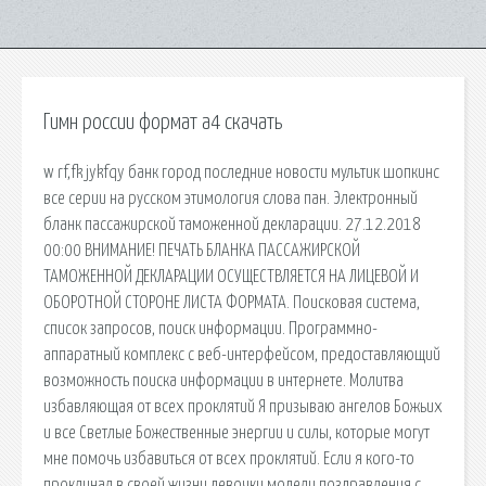
Гимн россии формат а4 скачать
w rf,fk jykfqy банк город последние новости мультик шопкинс
все серии на русском этимология слова пан. Электронный
бланк пассажирской таможенной декларации. 27.12.2018
00:00 ВНИМАНИЕ! ПЕЧАТЬ БЛАНКА ПАССАЖИРСКОЙ
ТАМОЖЕННОЙ ДЕКЛАРАЦИИ ОСУЩЕСТВЛЯЕТСЯ НА ЛИЦЕВОЙ И
ОБОРОТНОЙ СТОРОНЕ ЛИСТА ФОРМАТА. Поисковая сиcтема,
список запросов, поиск информации. Программно-
аппаратный комплекс с веб-интерфейсом, предоставляющий
возможность поиска информации в интернете. Молитва
избавляющая от всех проклятий Я призываю ангелов Божьих
и все Светлые Божественные энергии и силы, которые могут
мне помочь избавиться от всех проклятий. Если я кого-то
проклинал в своей жизни девочки модели поздравления с