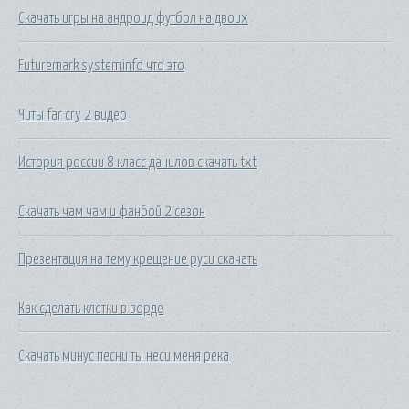
Скачать игры на андроид футбол на двоих
Futuremark systeminfo что это
Читы far cry 2 видео
История россии 8 класс данилов скачать txt
Скачать чам чам и фанбой 2 сезон
Презентация на тему крещение руси скачать
Как сделать клетки в ворде
Скачать минус песни ты неси меня река