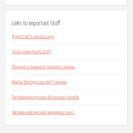
Links to Important Stuff
Project igi 2 скачать игру
Jv16 powertools 2005
Легенда о пианисте торрент скачать
Карты белоруссии nm7 скачать
Переводчик русско абхазский онлайн
Загадки магической академии ova 1