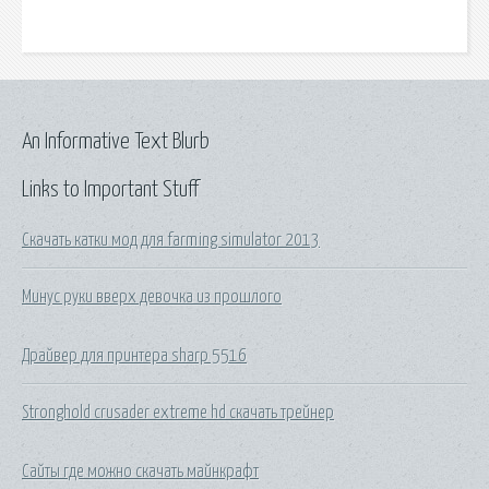
An Informative Text Blurb
Links to Important Stuff
Скачать катки мод для farming simulator 2013
Минус руки вверх девочка из прошлого
Драйвер для принтера sharp 5516
Stronghold crusader extreme hd скачать трейнер
Сайты где можно скачать майнкрафт