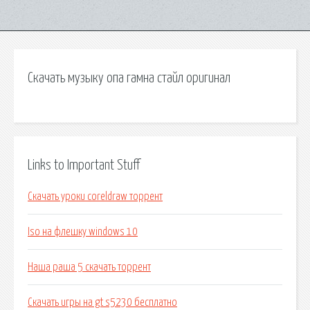
Скачать музыку опа гамна стайл оригинал
Links to Important Stuff
Скачать уроки coreldraw торрент
Iso на флешку windows 10
Наша раша 5 скачать торрент
Скачать игры на gt s5230 бесплатно