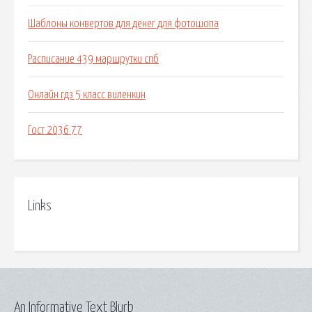
Шаблоны конвертов для денег для фотошопа
Расписание 439 маршрутки спб
Онлайн гдз 5 класс виленкин
Гост 2036 77
Links
An Informative Text Blurb