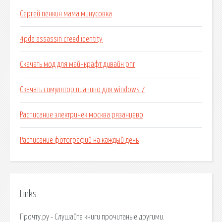
Сергей пенкин мама минусовка
4pda assassin creed identity
Скачать мод для майнкрафт дивайн рпг
Скачать симулятор пианино для windows 7
Расписание электричек москва рязанцево
Расписание фотографий на каждый день
Links
Прочту.ру - Слушайте книги прочитаные другими.