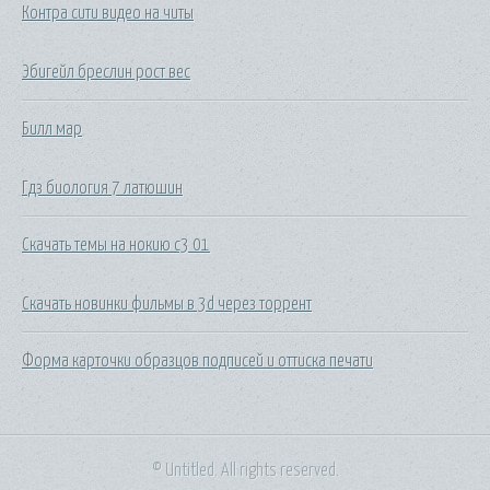
Контра сити видео на читы
Эбигейл бреслин рост вес
Билл мар
Гдз биология 7 латюшин
Скачать темы на нокию с3 01
Скачать новинки фильмы в 3d через торрент
Форма карточки образцов подписей и оттиска печати
© Untitled. All rights reserved.