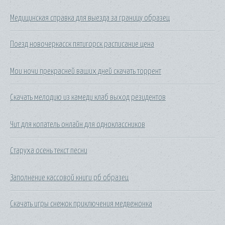
Медицинская справка для выезда за границу образец
Поезд новочеркасск пятигорск расписание цена
Мои ночи прекрасней ваших дней скачать торрент
Скачать мелодию из камеди клаб выход резидентов
Чит для копатель онлайн для одноклассников
Старуха осень текст песни
Заполнение кассовой книги рб образец
Скачать игры снежок приключения медвежонка