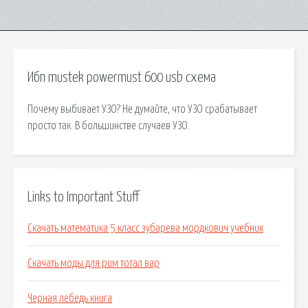
Ибп mustek powermust 600 usb схема
Почему выбивает УЗО? Не думайте, что УЗО срабатывает
просто так. В большинстве случаев УЗО.
Links to Important Stuff
Скачать математика 5 класс зубарева мордкович учебник
Скачать моды для рим тотал вар
Черная лебедь книга