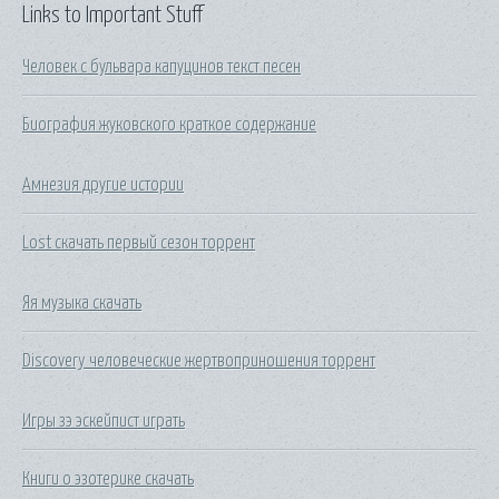
Links to Important Stuff
Человек с бульвара капуцинов текст песен
Биография жуковского краткое содержание
Амнезия другие истории
Lost скачать первый сезон торрент
Яя музыка скачать
Discovery человеческие жертвоприношения торрент
Игры зэ эскейпист играть
Книги о эзотерике скачать