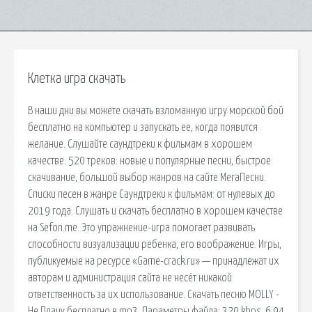
Клетка игра скачать
В наши дни вы можете скачать взломанную игру морской бой
бесплатно на компьютер и запускать ее, когда появится
желание. Слушайте саундтреки к фильмам в хорошем
качестве. 520 треков: новые и популярные песни, быстрое
скачивание, большой выбор жанров на сайте МегаПесни.
Списки песен в жанре Саундтреки к фильмам: от нулевых до
2019 года. Слушать и скачать бесплатно в хорошем качестве
на Sefon.me. Это упражнение-игра помогает развивать
способности визуализации ребенка, его воображение. Игры,
публикуемые на ресурсе «Game-crack.ru» — принадлежат их
авторам и администрация сайта не несёт никакой
ответственность за их использование. Скачать песню MOLLY -
Не Плачу бесплатно в mp3. Параметры файла: 320 kbps, 6,94