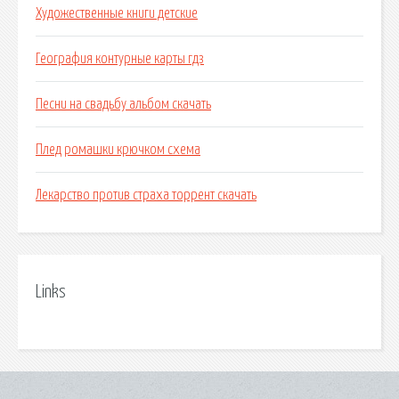
Художественные книги детские
География контурные карты гдз
Песни на свадьбу альбом скачать
Плед ромашки крючком схема
Лекарство против страха торрент скачать
Links