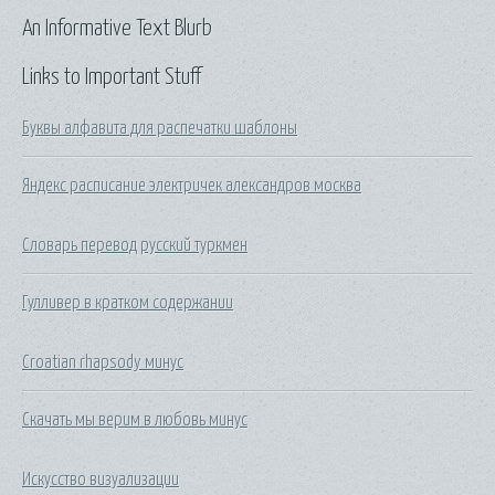
An Informative Text Blurb
Links to Important Stuff
Буквы алфавита для распечатки шаблоны
Яндекс расписание электричек александров москва
Словарь перевод русский туркмен
Гулливер в кратком содержании
Croatian rhapsody минус
Скачать мы верим в любовь минус
Искусство визуализации