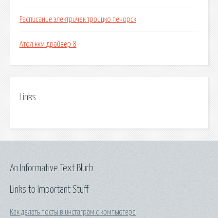
Расписание электричек троицко печорск
Атол ккм драйвер 8
Links
An Informative Text Blurb
Links to Important Stuff
Как делать посты в инстаграм с компьютера