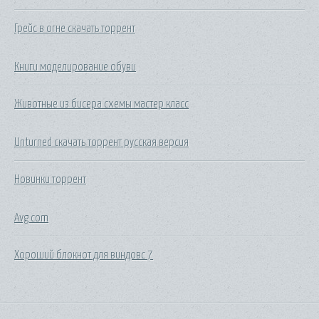
Грейс в огне скачать торрент
Книги моделирование обуви
Животные из бисера схемы мастер класс
Unturned скачать торрент русская версия
Новинки торрент
Avg com
Хороший блокнот для виндовс 7