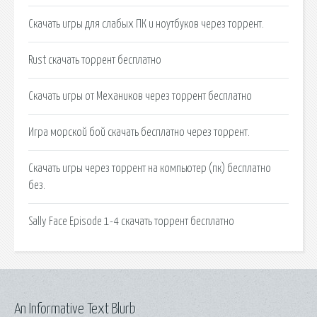
Скачать игры для слабых ПК и ноутбуков через торрент.
Rust скачать торрент бесплатно
Скачать игры от Механиков через торрент бесплатно
Игра морской бой скачать бесплатно через торрент.
Скачать игры через торрент на компьютер (пк) бесплатно
без.
Sally Face Episode 1-4 скачать торрент бесплатно
An Informative Text Blurb