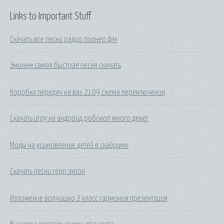
Links to Important Stuff
Скачать все песни радио пионер фм
Эминем самая быстрая песня скачать
Коробка передач на ваз 2109 схема переключения
Скачать игру на андроид робокоп много денег
Моды на усыновление детей в скайриме
Скачать песни герр антон
Изложение волчишко 2 класс гармония презентация