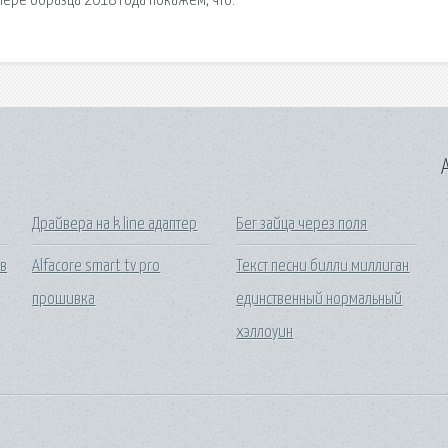
мере образца 2018 года покажем, что.
A
Драйвера на k line адаптер
Бег зайца через поля
 в
Alfacore smart tv pro
Текст песни билли миллиган
прошивка
единственный нормальный
хэллоуин