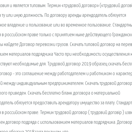
овия и является типовым. Термин «трудовой договор» («трудовий догов
на ту или иную должность. По договору аренды арендодатель обязуется
нное владение и пользование или во временное пользование. Стандартн
я в российском праве только с принятием ныне действующего Гражданск
вы найдете Договор перевозки грузов. Скачать типовой договор на пере
анием материалов подрядчика Часто при необходимости осуществления 
тсутствуют необходимые для. Трудовой договор 2019 образец скачать бесп
договор - это соглашение между работодателем и работником о характе
ий между индивидуальным предпринимателем. Скачать трудовой догово
рого приведен. Скачать бесплатно бланк договора о материальной
одатель обязуется предоставить арендатору имущество за плату. Стандар
 в российском праве. Термин трудовой договор ( трудовий договiр ) изв
влен договор подряда с использованием материалов подрядчика. Договор