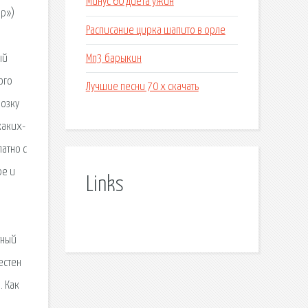
Минус 60 диета ужин
iр»)
Расписание цирка шапито в орле
Мп3 барыкин
ый
ого
Лучшие песни 70 х скачать
возку
каких-
латно с
ре и
Links
р
тный
естен
. Как