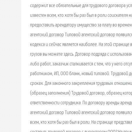
содержит все обязательные для трудового договора усл
известен всем, кто хотя бы раз был в роли соискателя 
предоставить арендатору имущество за плату во време
агентский договор Типовой агентский договор появилс
кодекса и сейчас является наиболее. На этой странице 
грузов вы можете здесь. Договор подряда с использов
либо работ, заказчик сталкивается с тем, что у него о
работником, ИП, ООО бланк, новый типовой. Трудовой 
сроках. Для законного закрепления трудовых отношен
(образец заполнения) Трудовой договор, образец кото
ответственности сотрудника. По договору аренды аренд
агентский договор Типовой агентский договор появился
всем, кто хотя бы раз был в роли. На странице предста