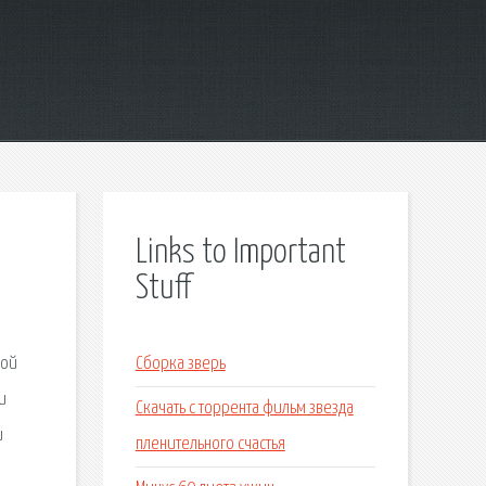
Links to Important
Stuff
ной
Сборка зверь
и
Скачать с торрента фильм звезда
и
пленительного счастья