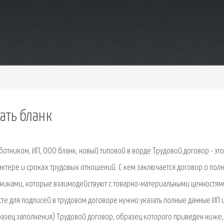
ать бланк
ботником, ИП, ООО бланк, новый типовой в ворде Трудовой договор - это
ктере и сроках трудовых отношений. С кем заключается договор о пол
удниками, которые взаимодействуют с товарно-материальными ценностям
сте для подписей в трудовом договоре нужно указать полные данные ИП 
бразец заполнения) Трудовой договор, образец которого приведен ниже,