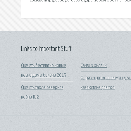
составить трудовой договор с директором ООО? На при
Links to Important Stuff
Скачать бесплатно новые
Санвиз онлайн
песни димы билана 2015
Образец номенклатуры дел
Скачать тарле северная
казахстане для тоо
война fb2