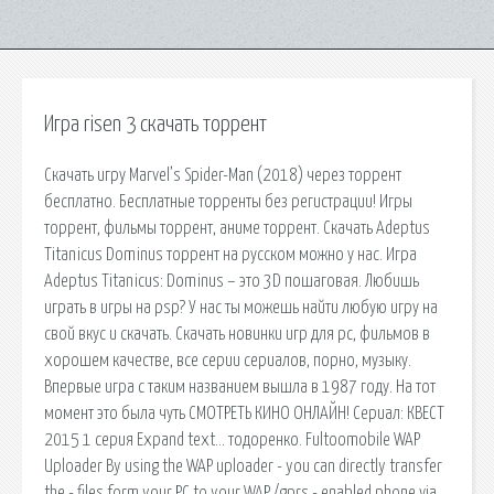
Игра risen 3 скачать торрент
Скачать игру Marvel’s Spider-Man (2018) через торрент
бесплатно. Бесплатные торренты без регистрации! Игры
торрент, фильмы торрент, аниме торрент. Скачать Adeptus
Titanicus Dominus торрент на русском можно у нас. Игра
Adeptus Titanicus: Dominus – это 3D пошаговая. Любишь
играть в игры на psp? У нас ты можешь найти любую игру на
свой вкус и скачать. Скачать новинки игр для pc, фильмов в
хорошем качестве, все серии сериалов, порно, музыку.
Впервые игра с таким названием вышла в 1987 году. На тот
момент это была чуть СМОТРЕТЬ КИНО ОНЛАЙН! Сериал: КВЕСТ
2015 1 серия Expand text… тодоренко. Fultoomobile WAP
Uploader By using the WAP uploader - you can directly transfer
the - files form your PC to your WAP /gprs - enabled phone via