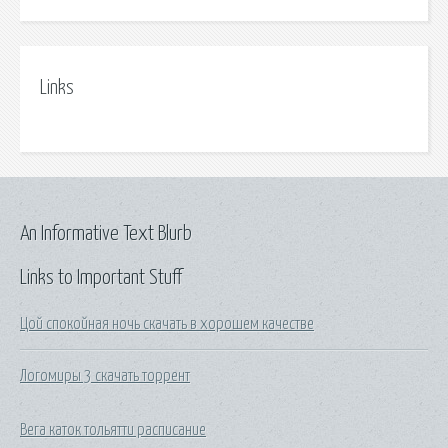
Links
An Informative Text Blurb
Links to Important Stuff
Цой спокойная ночь скачать в хорошем качестве
Логомиры 3 скачать торрент
Вега каток тольятти расписание