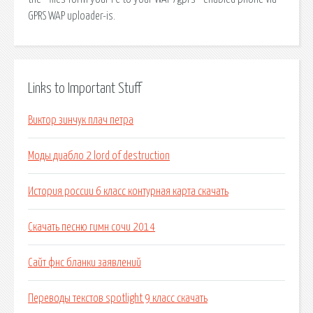
GPRS WAP uploader-is.
Links to Important Stuff
Виктор зинчук плач петра
Моды диабло 2 lord of destruction
История россии 6 класс контурная карта скачать
Скачать песню гимн сочи 2014
Сайт фнс бланки заявлений
Переводы текстов spotlight 9 класс скачать