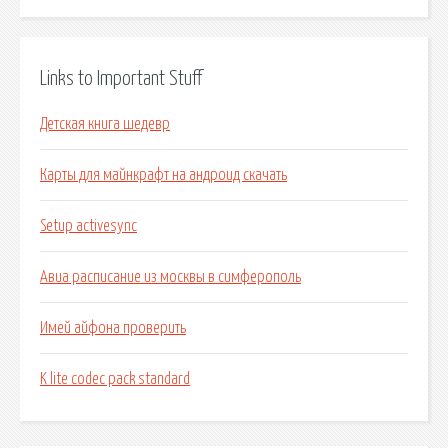
Links to Important Stuff
Детская книга шедевр
Карты для майнкрафт на андроид скачать
Setup activesync
Авиа расписание из москвы в симферополь
Имей айфона проверить
K lite codec pack standard