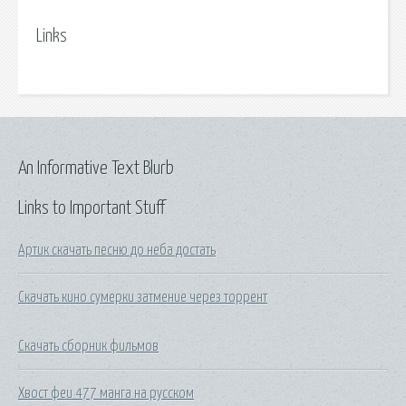
Links
An Informative Text Blurb
Links to Important Stuff
Артик скачать песню до неба достать
Скачать кино сумерки затмение через торрент
Скачать сборник фильмов
Хвост феи 477 манга на русском