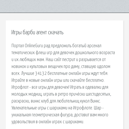
Игры барби агент скачать
Портал OnlineGuru рад предложить богатый арсенал
тематических флеш игр для девочек дошкольного возраста
и их любящих мам. Наш сайт пестрит и разрывается от
новинок и культовых вещичек про даму, ставшую идолом
всех. Лучшие 34132 бесплатные онлайн игры ждут тебя.
Играйте в новые онлайн игры или скачайте бесплатно.
Игрофлот - все игры для девочек! Играть в одевалки для
молодых модниц, играть в ретро причёски шестидесятых,
раскраски, винкс клуб для любительниц кукол Винкс.
Увлекательные игры с шариками на Игрофлоте. Шар -
уникальная геометрическая фигура, доставит вам много
удовольствия в онлайн играх с шариками.