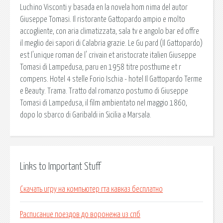
Luchino Visconti y basada en la novela hom nima del autor
Giuseppe Tomasi. Il ristorante Gattopardo ampio e molto
accogliente, con aria climatizzata, sala tv e angolo bar ed offre
il meglio dei sapori di Calabria grazie. Le Gu pard (Il Gattopardo)
est l'unique roman de l' crivain et aristocrate italien Giuseppe
Tomasi di Lampedusa, paru en 1958 titre posthume et r
compens. Hotel 4 stelle Forio Ischia - hotel Il Gattopardo Terme
e Beauty. Trama. Tratto dal romanzo postumo di Giuseppe
Tomasi di Lampedusa, il film ambientato nel maggio 1860,
dopo lo sbarco di Garibaldi in Sicilia a Marsala.
Links to Important Stuff
Скачать игру на компьютер гта кавказ бесплатно
Расписание поездов до воронежа из спб