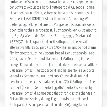
umfassende Weinkarte mit Trouvaillen aus Italien, Spanien und
der Schweiz. Acquista il libro Il gattopardo di Giuseppe Tomasi
di Lampedusa in offerta; lo trovi online a prezzi scontati su La
Feltrinelli. IL GATTOPARDO ist der Italiener in Schwabing. Wir
bieten ausgefallene italienische Vorspeisen, besondere Pasta,
oder italienische Fischspezialit. Il Gattopardo Karl-Gl ssing-Stra
e 3 65183 Wiesbaden Telefon: 0611-1577937 Telefax: 0611-
1577937. The Leopard (Italian: Il Gattopardo, The Serval ;
alternative title: Le Gu pard) is a 1963 Italian epic period drama
film by director Luchino Visconti, based. Der Gattopardo (seit
2004, davor: Der Leopard; italienisch Il Gattopardo) ist der
einzige Roman des Schriftstellers und Literaturwissenschaftlers
Giuseppe Tomasi. Il Gattopardo Milano ha aperto le sue porte
Venerd 14 Settembre 2001 a Milano. Chiesa degli inizi del
secolo scorso e sconsacrata negli anni ’70, il Gattopardo. The
Leopard (Italian: Il Gattopardo il ˌɡattoˈpardo ) is a novel by
Giuseppe Tomasi di Lampedusa that chronicles the changes in
Sicilian life and society during. El gatopardo (en italiano: Il
Gattopardo) es una pel cula italiana de 1963 dirigida por