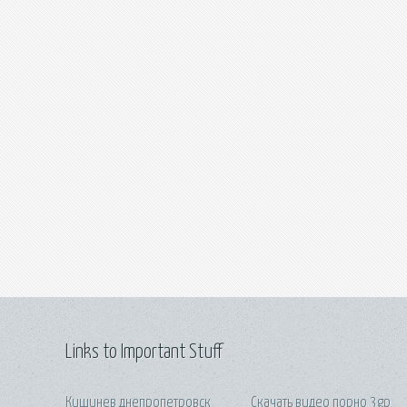
Links to Important Stuff
Кишинев днепропетровск
Скачать видео порно 3gp