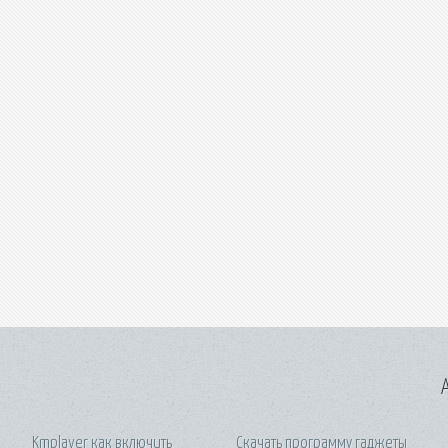
A
Kmplayer как включить
Скачать программу гаджеты