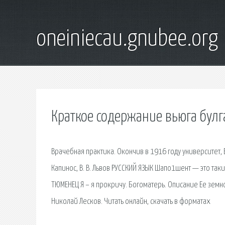
oneiniecau.gnubee.org
Краткое содержание вьюга булг
Врачебная практика. Окончив в 1916 году университет, Бул
Капинос, В. В. Львов РУССКИЙ ЯЗЫК Шапо1шент — это таки
ТЮМЕНЕЦ Я – я прокричу. Богоматерь. Описание Ее земн
Николай Лесков. Читать онлайн, скачать в форматах