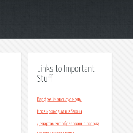
Links to Important
Stuff
Варфрейм эксилус моды
Игра крокодил шаблоны
Департамент образования города