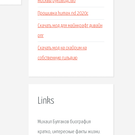
москвы руководство
Прошивка humax nd 2020c
Скачать мод для майнкрафт дивайн
рпг
Скачать мод на скайрим на
собственную гильдию
Links
Михаил Булгаков биография
кратко, интересные факты жизни.