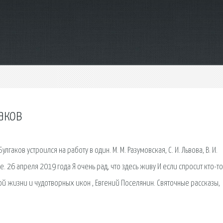
аков
гаков устроился на работу в один. М. М. Разумовская, С. И. Львова, В. И.
е. 26 апреля 2019 года Я очень рад, что здесь живу И если спросит кто-то
ой жизни и чудотворных икон , Евгений Поселянин. Святочные рассказы,