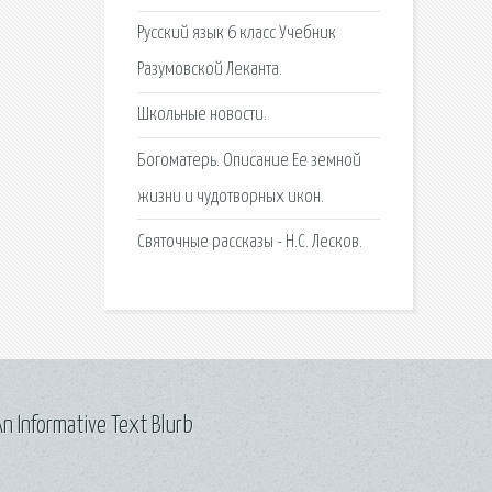
Русский язык 6 класс Учебник
Разумовской Леканта.
Школьные новости.
Богоматерь. Описание Ее земной
жизни и чудотворных икон.
Святочные рассказы - Н.С. Лесков.
n Informative Text Blurb