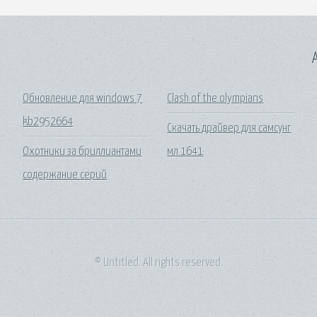
A
Обновление для windows 7
Clash of the olympians
kb2952664
Скачать драйвер для самсунг
Охотники за бриллиантами
мл 1641
содержание серий
© Untitled. All rights reserved.