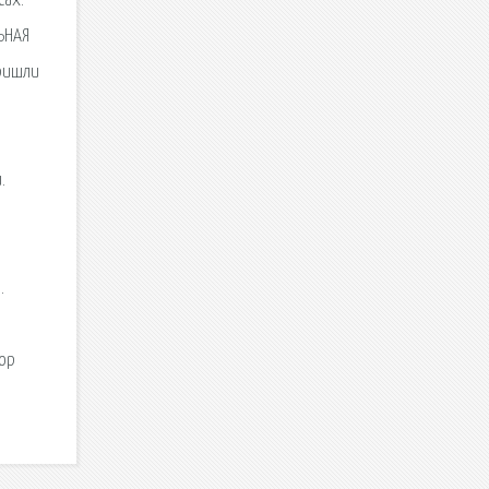
сах.
ЛЬНАЯ
пришли
.
.
тор