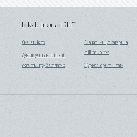
Links to Important Stuff
Скачать ip тв
Скачать минус гагарина
million voices
Лунтик учит английский
скачать игру бесплатно
Журнал юрист читать