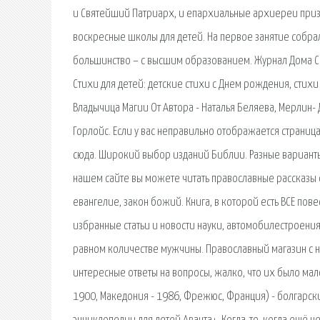
и Святейший Патриарх, и епархиальные архиереи приз
воскресные школы для детей. На первое занятие собр
большинство – с высшим образованием. Журнал Дома Со
Стихи для детей: детские стихи с Днем рождения, стих
Владычица Магии От Автора - Наталья Беляева, Мерлин-
Горлойс. Если у вас неправильно отображается страниц
сюда. Широкий выбор изданий Библии. Разные варианты
нашем сайте вы можете читать православные рассказы
евангелие, закон божий. Книга, в которой есть ВСЕ пове
избранные статьи и новости науки, автомобилестроения,
равном количестве мужчины. Православный магазин с не
интересные ответы на вопросы, жалко, что их было мало
1900, Македония - 1986, Фрежюс, Франция) - болгарс