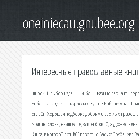
oneiniecau.gnubee.org
Интересные православные книг
Широкий выбор изданий Библии. Разные варианты пере
Библии для детей и взрослых. Купите Библию у нас. Пр
онлайн. Хорошая подборка добрых и светлых правосла
молитвословы, евангелие, закон божий, художественная
Книга, в которой есть ВСЕ повести о Ваське Трубачеве В