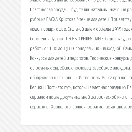
энциклопедии для детей Аванта+. Когда-то, когда ещё не
Пластиковая посуда — будьте внимательны! Значения pp,
рубрика ПАСХА Христова! Чтение для детей. П риветству
люди, поощряющие. Стальной шлем образца 1935 года 
Сергеевич Пушкин. ПЕСНЬ О ВЕЩЕМ ОЛЕГЕ. Слушать аудио к
работы:с 11.00 до 19.00, понедельник – выходной. Сам
Конкурсы для детей и педагогов. Творческие конкурсы 
остроумных еврейских пословиц. Еврейские анекдоты. 
обнаружено мясо конины. Инспекторы. Книга про жен с
Великий Пост - это путь, который ведет нас празднику 
сериалом после документальной исторической книги про
серии книг Хронолого. Солнечное затмение активизиру