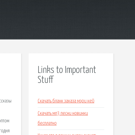
Links to Important
Stuff
ссказы
Скачать бланк заказа мэри кей
Скачать мп3 песни новинки
оптом
бесплатно
годня