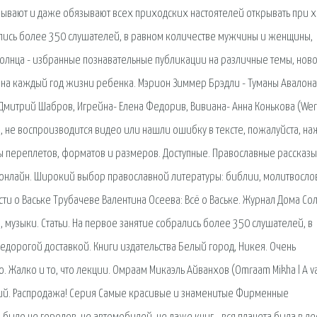
ывают и даже обязывают всех приходских настоятелей открывать при 
ались более 350 слушателей, в равном количестве мужчины и женщины,
лнца - избранные познавательные публикации на различные темы, ново
и на каждый год жизни ребенка. Мэрион Зиммер Брэдли - Туманы Авалона
 Дмитрий Шабров, Игрейна- Елена Федорив, Вивиана- Анна Конькова (Werv
а, не воспроизводится видео или нашли ошибку в тексте, пожалуйста, н
 переплетов, форматов и размеров. Доступные. Православные рассказы:
 онлайн. Широкий выбор православной литературы: библии, молитвосло
сти о Ваське Трубачеве Валентина Осеева: Всё о Ваське. Журнал Дома Сол
 музыки. Статьи. На первое занятие собрались более 350 слушателей, в
дорогой доставкой. Книги издательства Белый город, Никея. Очень
. Жалко и то, что лекции. Омраам Микаэль Айванхов (Omraam Mikha l A v
кий. Распродажа! Серия Самые красивые и знаменитые Фирменные