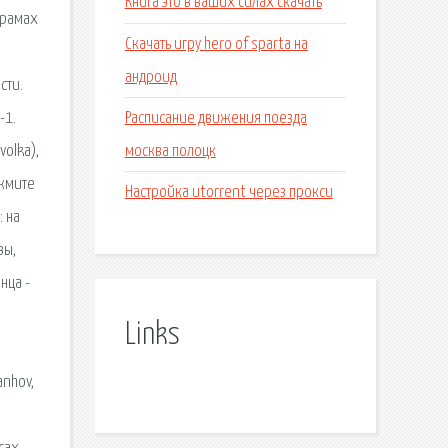
Книга это в ваших силах скачать
храмах
Скачать игру hero of sparta на
андроид
сти.
Расписание движения поезда
-1.
москва полоцк
olka),
ажмите
Настройка utorrent через прокси
 на
вы,
нца -
Links
anhov,