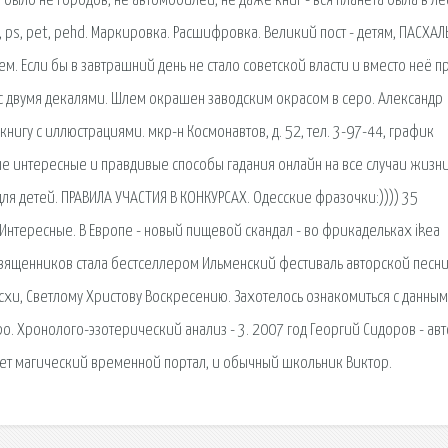
 было не городов, не автомобилей, не даже книг - вся планета была в ле
 ps, pet, pehd. Маркировка. Расшифровка. Великий пост - детям, ПАСХА
ем. Если бы в завтрашний день не стало советской власти и вместо неё 
с двумя декалями. Шлем окрашен заводским окрасом в серо. Александр
нигу с иллюстрациями. мкр-н Космонавтов, д. 52, тел. 3-97-44, график
ые интересные и правдивые способы гадания онлайн на все случаи жизни
для детей. ПРАВИЛА УЧАСТИЯ В КОНКУРСАХ. Одесские фразочки:)))) 35
Интересные. В Европе - новый пищевой скандал - во фрикадельках ikea
вященников стала бестселлером Ильменский фестиваль авторской песни
Пасхи, Светлому Христову Воскресению. Захотелось ознакомиться с данным
. Хронолого-эзотерический анализ - 3. 2007 год Георгий Сидоров - ав
ет магический временной портал, и обычный школьник Виктор.