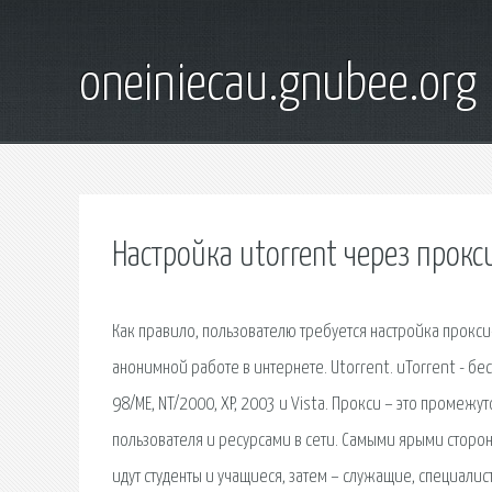
oneiniecau.gnubee.org
Настройка utorrent через прокс
Как правило, пользователю требуется настройка прокси-
анонимной работе в интернете. Utorrent. uTorrent - бе
98/ME, NT/2000, XP, 2003 и Vista. Прокси – это пром
пользователя и ресурсами в сети. Самыми ярыми сторо
идут студенты и учащиеся, затем – служащие, специали