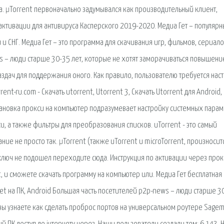
тка. μTorrent первоначально задумывался как производительный клиент,
 активации для антивируса Касперского 2019-2020. Медиа Гет – популяр
и СНГ. Медиа Гет – это программа для скачивания игр, фильмов, сериало
ws – люди старше 30-35 лет, которые не хотят заморачиваться повышен
аздач для поддержания оного. Как правило, пользователю требуется нас
rrent-ru.com - Скачать utorrent, Utorrent 3, Скачать Utorrent для Android,
становка прокси на компьютер подразумевает настройку системных пара
си, а также фильтры для преобразования списков. uTorrent - это самый
ние не просто так. μTorrent (также uTorrent и microTorrent, произносит
ин ключ не подошел переходите сюда. Инструкция по активации через прок
et, и сможете скачать программу на компьютер или. Медиа Гет бесплатная
et на ПК, Android Большая часть посетителей p2p-news – люди старше 3
е вы узнаете как сделать проброс портов на универсальном роутере Sage