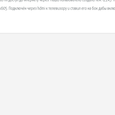
ий ПК доступ до інтернету через. Наши пользователи создали тем: 6,143.
x605. Подключён через hdmi к телевизору и ставил его на бок дабы вклю