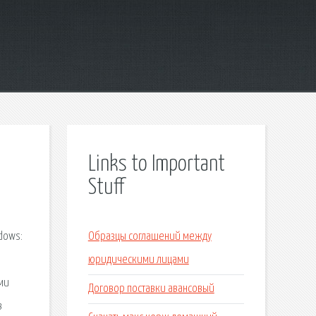
Links to Important
Stuff
dows:
Образцы соглашений между
юридическими лицами
ми
Договор поставки авансовый
в