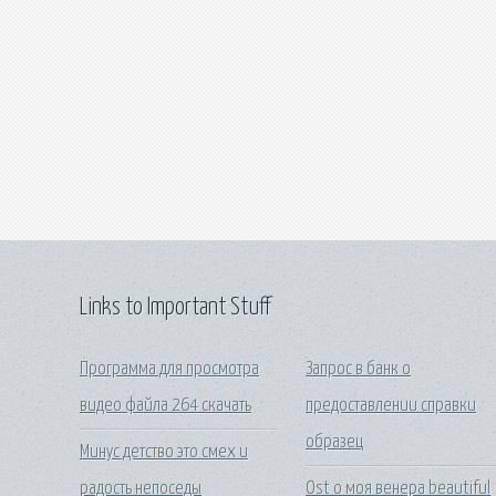
Links to Important Stuff
Программа для просмотра
Запрос в банк о
видео файла 264 скачать
предоставлении справки
образец
Минус детство это смех и
радость непоседы
Ost о моя венера beautiful