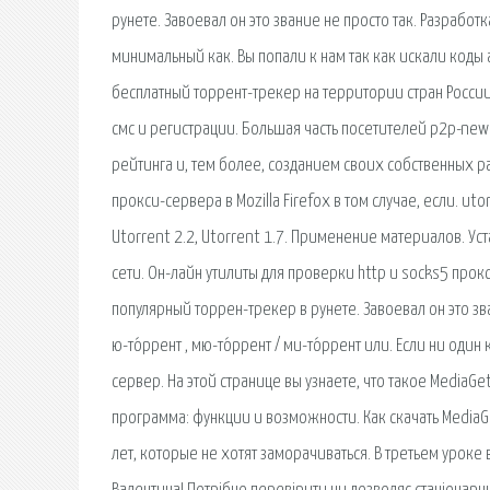
рунете. Завоевал он это звание не просто так. Разрабо
минимальный как. Вы попали к нам так как искали коды
бесплатный торрент-трекер на территории стран России 
смс и регистрации. Большая часть посетителей p2p-ne
рейтинга и, тем более, созданием своих собственных р
прокси-сервера в Mozilla Firefox в том случае, если. uto
Utorrent 2.2, Utorrent 1.7. Применение материалов. У
сети. Он-лайн утилиты для проверки http и socks5 прок
популярный торрен-трекер в рунете. Завоевал он это зва
ю-то́ррент , мю-то́ррент / ми-то́ррент или. Если ни од
сервер. На этой странице вы узнаете, что такое MediaG
программа: функции и возможности. Как скачать MediaG
лет, которые не хотят заморачиваться. В третьем урок