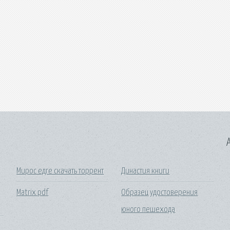
A
Мирос едге скачать торрент
Династия книги
Matrix pdf
Образец удостоверения
юного пешехода