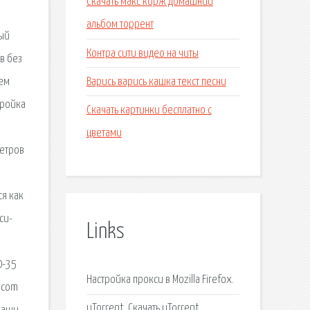
Скачать макс корж домашний
альбом торрент
ный
Контра сити видео на читы
в без
Варись варись кашка текст песни
ием
тройка
Скачать картинки бесплатно с
цветами
метров
ся как
си-
Links
0-35
Настройка прокси в Mozilla Firefox.
mcom
uTorrent, Скачать uTorrent.