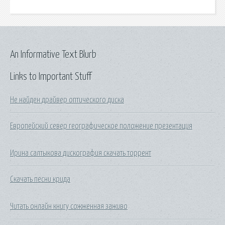
An Informative Text Blurb
Links to Important Stuff
Не найден драйвер оптического диска
Европейский север географическое положение презентация
Ирина салтыкова дискография скачать торрент
Скачать песни крида
Читать онлайн книгу сожженная заживо