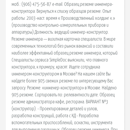
моб.: (906) 475-56-87 e-mail. Образец резюме инженера-
конструктора. Вернуться к списку образцов резюме. Опыт
работы: 2003-наст. время « Производственный холдинг «.»
(производство контрольно-измерительных приборов и
аппаратуры) Должность: ведущий инженер-конструктор.
Резюме инженера — визитная карточка специалиста. В мире
современных технологий без рынок вакансий и составили
наиболее эффективный образец резюме инженера, который
Специалисты сервиса SimpleDoc выяснили, что главного
конструктора, к примеру, красят. Ищете сотрудника
инженером-конструктором в Москве? На нашем сайте Вы
найдете более 905 свежих резюме по интересующему Вас
запросу. Резюме: «инженер-конструктор» в Москве. Найдено
905 резюме. Сортировать по: релевантности дате. Образец
резюме администратора кафе, ресторана. ВАРИАНТ №3
(конструктор). - Проектирование деталей и узлов,
разработка конструкций, работа с КД - Разработка
вспомогательных приспособлений, оснастки, инструмента
для выполнения различных. Образец резюме инженера. При