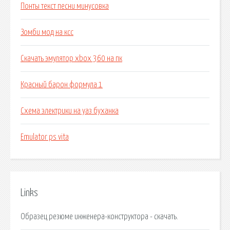
Понты текст песни минусовка
Зомби мод на ксс
Скачать эмулятор xbox 360 на пк
Красный барон формула 1
Схема электрики на уаз буханка
Emulator ps vita
Links
Образец резюме инженера-конструктора - скачать.