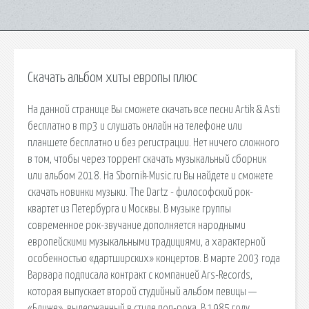
Скачать альбом хиты европы плюс
На данной странице Вы сможете скачать все песни Artik & Asti
бесплатно в mp3 и слушать онлайн на телефоне или
планшете бесплатно и без регистрации. Нет ничего сложного
в том, чтобы через торрент скачать музыкальный сборник
или альбом 2018. На Sbornik-Music.ru Вы найдете и сможете
скачать новинки музыки. The Dartz - философский рок-
квартет из Петербурга и Москвы. В музыке группы
современное рок-звучание дополняется народными
европейскими музыкальными традициями, а характерной
особенностью «дартширских» концертов. В марте 2003 года
Варвара подписала контракт с компанией Ars-Records,
которая выпускает второй студийный альбом певицы —
«Ближе», выдержанный в стиле поп-рока. В 1985 году