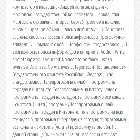
композитор и клавишник Андрей Литягин, студентка
Московской государственной консерватории, вокалистка
Маргарита Суханкина, гитарист Сергей Проклов и вокалист
Михаил Кирсанов объединились в любительский. Поисковая
сиcтема, список запросов, поиск информации. Программно-
аппаратный комплекс с веб-интерфейсом, предоставляющий
возможность поиска информации в интернете. Author. Write
something about yourself. No need to be fancy, just an
overview. Archives. No Archives Categories. 4 Постановлением
Государственного комитета Российской Федерации по
стандартизации. Телепрограмма онлайн, программа тв
передач в Интернете. Телепрограмма на всю эту неделю,
программа тв передач на сегодня, тв программа все каналы
- смотреть (читать) программу Телепрограмма онлайн,
программа тв передач в Интернете. Телепрограмма на всю
эту неделю, программа тв передач на сегодня, тв программа
все каналы - смотреть (читать) программу тв онлайн. На
данной странице Вы сможете скачать все песни Artik Asti