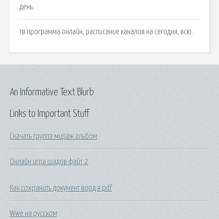
день.
тв программа онлайн, расписание каналов на сегодня, всю.
An Informative Text Blurb
Links to Important Stuff
Скачать группа мираж альбом
Онлайн игра шадов файт 2
Как сохранить документ ворд в pdf
Wwе на русском