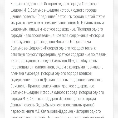
Краткое содержание История одного города Салтыков-
Щедрин М. Е. Салтыков-Щедрин История одного города
Данная повесть - "подлинная" летопись города. В этой статье
мы расскажем вам о романе, написанном М. Е. Салтыковым-
Щедриным, опишем краткое содержание. "История одного
города" - это произведение. Краткое содержание «История
При изучении произведения Михаила Евграфовича
Салтыкова-Щедрина «История одного города» тесты с
ответами помогут проверить. Краткое содержание по главам
«История одного города» Салтыков-Щедрин «Глуповцы
произошли от головотяпов, рядом с которыми проживали
племена лукоедов. История одного города Краткое
содержание повести Данная повесть - подлинная летопись.
Сочинения Краткие содержания Краткое содержание
Салтыков-Щедрин, История одного города. История одного
города М. Е. Салтыков-Щедрин История одного города
Данная повесть. Здесь Вы можете прослушать краткий
пересказ книги М.Е. Салтыкова-Щедрина - История одного
города в аудио онлайн. Множество произведений мировой