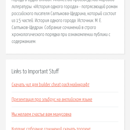
литературы. «История одного города» - потрясающий роман
российского писателя Салтыкова-Щедрина, который состоит
из 15 частей. История одного города. Источник: М. Е.
Салтыков-Щедрин. Собрание сочинений в строго
хронологического порядка при ознакомлении публики с
содержанием.
Links to Important Stuff
Скачать чит для builder cheat pack майнкрафт
Презентация про эльбрус на английском языке
Мы желаем счастье вам минусовка
Киплинг собрание сочинений скачать торрент