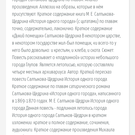
произведения. Аллюзии на образы, которые в нём
присутствуют. Краткое содержание книги М. Е. Салтыкова-
Щедрина «История одного города» (с цитатами) по главам:
точно, содержательно, лаконично. Краткое содержание
«Дикий помещик» Салтыкова-Щедрина В некотором царстве,
в некотором государстве жил-был помещик, «и всего-то у
него было довольно: и крестьян, и хлеба, и скота. Сюжет:
Повесть рассказывает о «подлинной» истории небольшого
города Глупов. Является летописью, которую составляли
четыре местных архивариуса. Автор. Краткий пересказ
повести Салтыкова-Щедрина История одного города.
Краткое содержание по главам сатирического романа
Салтыкова-Щедрина «История одного города», написанного
в 1869-1870 годах. М. Е. Салтыков-Щедрин История одного
города Данная повесть - подлинная летопись города.
История одного города Салтыков-Щедрин в кратком
изложении: краткое и полное содержание, сочинения,
аудиокниги. Краткое содержание произведения Михаила