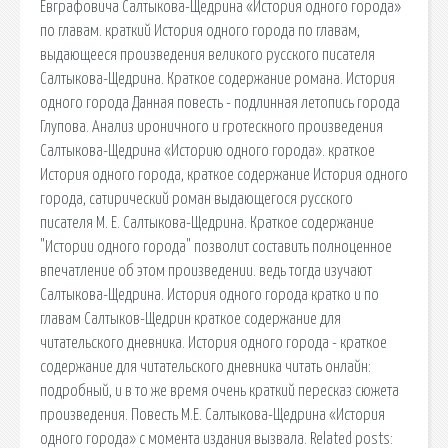
Евграфовича Салтыкова-Щедрина «История одного города»
по главам. краткий История одного города по главам,
выдающееся произведения великого русского писателя
Салтыкова-Щедрина. Краткое содержание романа. История
одного города Данная повесть - подлинная летопись города
Глупова. Анализ ироничного и гротескного произведения
Салтыкова-Щедрина «Историю одного города». краткое
История одного города, краткое содержание История одного
города, сатирический роман выдающегося русского
писателя М. Е. Салтыкова-Щедрина. Краткое содержание
"Истории одного города" позволит составить полноценное
впечатление об этом произведении. ведь тогда изучают
Салтыкова-Щедрина. История одного города кратко и по
главам Салтыков-Щедрин краткое содержание для
читательского дневника. История одного города - краткое
содержание для читательского дневника читать онлайн:
подробный, и в то же время очень краткий пересказ сюжета
произведения. Повесть М.Е. Салтыкова-Щедрина «История
одного города» с момента издания вызвала. Related posts: