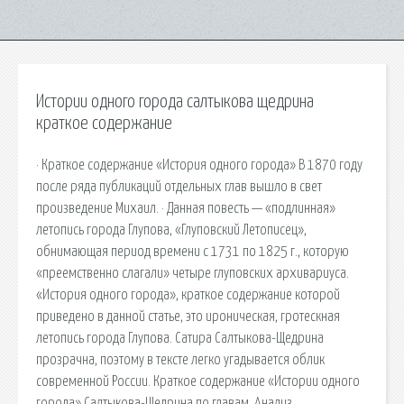
Истории одного города салтыкова щедрина
краткое содержание
· Краткое содержание «История одного города» В 1870 году
после ряда публикаций отдельных глав вышло в свет
произведение Михаил. · Данная повесть — «подлинная»
летопись города Глупова, «Глуповский Летописец»,
обнимающая период времени с 1731 по 1825 г., которую
«преемственно слагали» четыре глуповских архивариуса.
«История одного города», краткое содержание которой
приведено в данной статье, это ироническая, гротескная
летопись города Глупова. Сатира Салтыкова-Щедрина
прозрачна, поэтому в тексте легко угадывается облик
современной России. Краткое содержание «Истории одного
города» Салтыкова-Щедрина по главам. Анализ