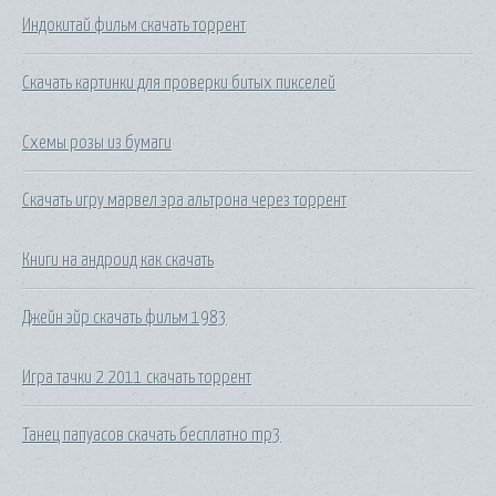
Индокитай фильм скачать торрент
Скачать картинки для проверки битых пикселей
Схемы розы из бумаги
Скачать игру марвел эра альтрона через торрент
Книги на андроид как скачать
Джейн эйр скачать фильм 1983
Игра тачки 2 2011 скачать торрент
Танец папуасов скачать бесплатно mp3