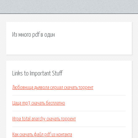
Из много pdf в один
Links to Important Stuff
Любовница дьявола сериал скачать торрент
Цаца mp3 скачать бесплатно
Игра total anarchy скачать торрент
Как скачать файл pdf из контакта