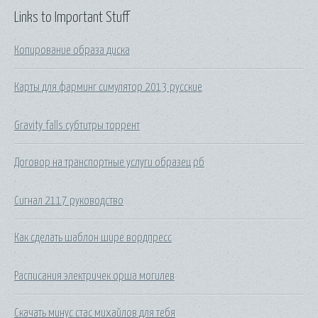
Links to Important Stuff
Копирование образа диска
Карты для фарминг симулятор 2013 русские
Gravity falls субтитры торрент
Договор на транспортные услуги образец рб
Сигнал 2117 руководство
Как сделать шаблон шире вордпресс
Расписания электричек орша могилев
Скачать минус стас михайлов для тебя