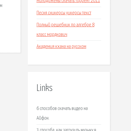
Молодожены скачать торрент 2011
ым
Песня сникерсы уикерсы текст
Полный решебник по алгебре 8
класс мордкович
Академия кхана на русском
Links
6 способов скачать видео на
Айфон.
3 способа, как загрузить музыку в