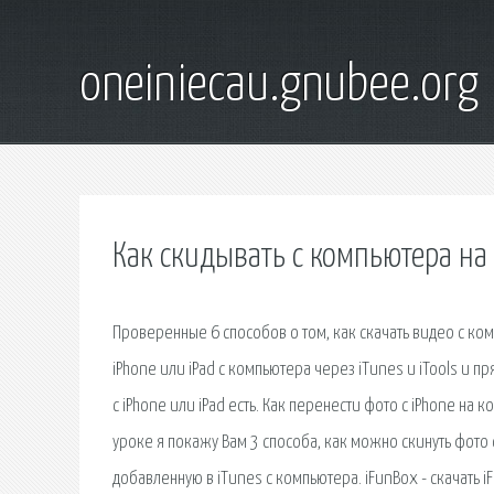
oneiniecau.gnubee.org
Как скидывать с компьютера на
Проверенные 6 способов о том, как скачать видео с ком
iPhone или iPad с компьютера через iTunes и iTools и 
с iPhone или iPad есть. Как перенести фото с iPhone на
уроке я покажу Вам 3 способа, как можно скинуть фото 
добавленную в iTunes с компьютера. iFunBox - скачать i