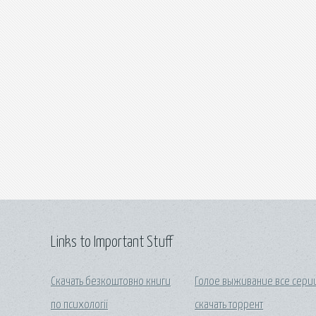
Links to Important Stuff
Скачать безкоштовно книги
Голое выживание все сери
по психології
скачать торрент