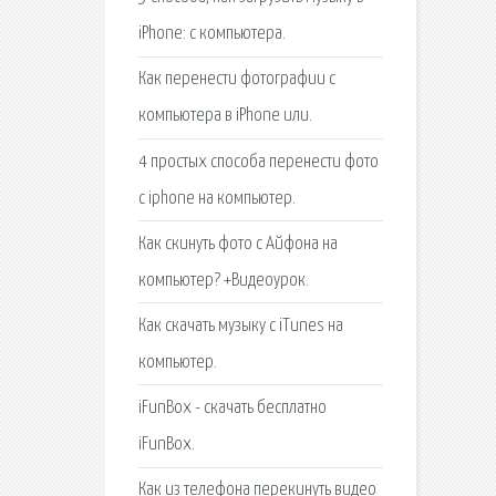
iPhone: с компьютера.
Как перенести фотографии с
компьютера в iPhone или.
4 простых способа перенести фото
с iphone на компьютер.
Как скинуть фото с Айфона на
компьютер? +Видеоурок.
Как скачать музыку с iTunes на
компьютер.
iFunBox - скачать бесплатно
iFunBox.
Как из телефона перекинуть видео