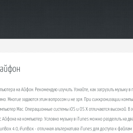
 айфон
пьютера на Айфон. Рекомендую изучить. Узнайте, как загрузить музыку в 
прямо. Многие задаются этим вопросом и не зря. При синхронизации комп
 компьютер Mac. Операционные системы iOS и OS X отличаются высокой. В 
с Айфона на компьютер. Условно музыку в iTunes можно разделить на два
FunBox 4.0, iFunBox - отличная альтернатива iTunes для доступа к файлам 