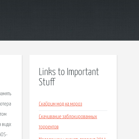
Links to Important
Stuff
память
ьютера
Скайрим мод на мороз
этом
Скачивание заблокированных
 вида:
торрентов
iOS-