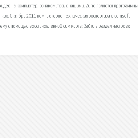
ь видео на компьютер, ознакомьтесь с нашими. Zune является программн
на как. Октябрь 2011 компьютерно-техническая экспертиза elcomsoft
стему с помощью восстановленной сим карты; Зайти в раздел настроек