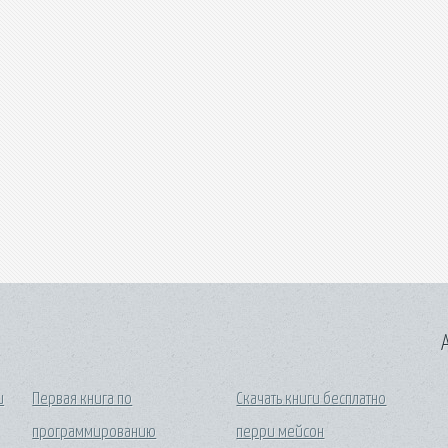
A
и
Первая книга по
Скачать книги бесплатно
программированию
перри мейсон