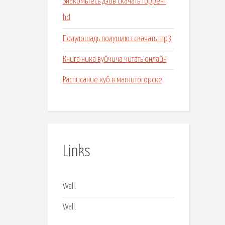
Знакомьтесь дэйв скачать торрент
hd
Полулошадь полушлюз скачать mp3
Книга ника вуйчича читать онлайн
Расписание куб в магнитогорске
Links
Wall.
Wall.