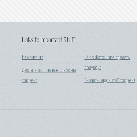
Links to Important Stuff
Из контакта
Как в фотошопе сделать
полукруг
Дергать скачать все альбомы
торрент
Скачать индокитай торрент