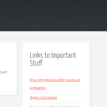
Links to Important
Stuff
риал:
Игры для девочек кафе скачать на
компьютер
Яндекс программа