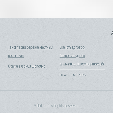
A
Текст песни сережа местный
Скачать договор
воспитала
безвозмездного
пользования имуществом рб
Схема вязания шапочка
Eu world of tanks
© Untitled. All rights reserved.