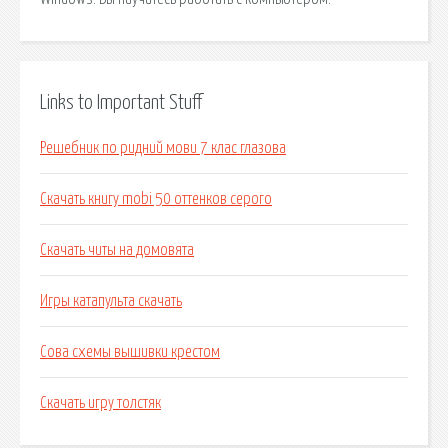
Links to Important Stuff
Решебник по ридний мови 7 клас глазова
Скачать книгу mobi 50 оттенков серого
Скачать читы на домовята
Игры катапульта скачать
Сова схемы вышивки крестом
Скачать игру толстяк