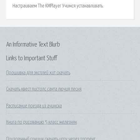
Настраиваем The KMPlayer Учимся устанавливать.
An Informative Text Blurb
Links to Important Stuff
Прошивка для эксплей хит скачать
Скачать квест пистолс санта лючия песня
Расписание поезда из ачинска
Книга по рисованию 5 класс железняк
Призрачный гонщик скачать игру через торрент