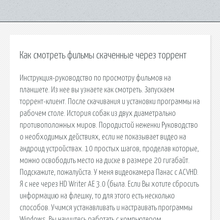
Как смотреть фильмы скаченные через торрент
Инструкция-руководство по просмотру фильмов на
планшете. Из нее вы узнаете как смотреть. Запускаем
торрент-клиент. После скачивания и установки программы на
рабочем столе. История собак из двух диаметрально
противоположных миров. Породистой неженки Руководство
о необходимых действиях, если не показывает видео на
андроид устройствах. 10 простых шагов, проделав которые,
можно освободить место на диске в размере 20 гигабайт.
Подскажите, пожалуйста. У меня видеокамера Панас с ACVHD.
Я с нее через HD Writer AE 3.0 (была. Если Вы хотите сбросить
информацию на флешку, то для этого есть несколько
способов. Учимся устанавливать и настраивать программы
Windows. Вы научитесь работать с компьютером.