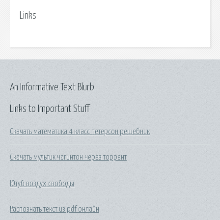
Links
An Informative Text Blurb
Links to Important Stuff
Скачать математика 4 класс петерсон решебник
Скачать мультик чагинтон через торрент
Ютуб воздух свободы
Распознать текст из pdf онлайн