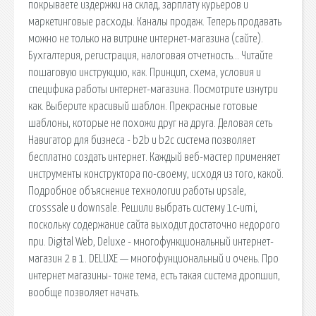
покрываете издержки на склад, зарплату курьеров и
маркетинговые расходы. Каналы продаж. Теперь продавать
можно не только на витрине интернет-магазина (сайте).
Бухгалтерия, регистрация, налоговая отчетность… Читайте
пошаговую инструкцию, как. Принцип, схема, условия и
специфика работы интернет-магазина. Посмотрите изнутри
как. Выберите красивый шаблон. Прекрасные готовые
шаблоны, которые не похожи друг на друга. Деловая сеть
Навигатор для бизнеса - b2b и b2c система позволяет
бесплатно создать интернет. Каждый веб-мастер применяет
инструменты конструктора по-своему, исходя из того, какой.
Подробное объяснение технологии работы upsale,
crosssale и downsale. Решили выбрать систему 1c-umi,
поскольку содержание сайта выходит достаточно недорого
при. Digital Web, Deluxe - многофункциональный интернет-
магазин 2 в 1. DELUXE — многофунциональный и очень. Про
интернет магазины- тоже тема, есть такая система дропшип,
вообще позволяет начать.