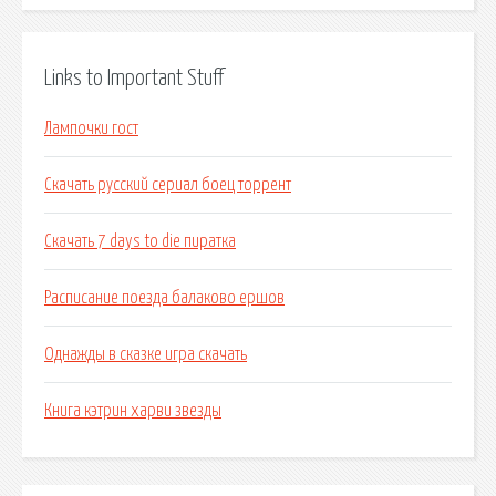
Links to Important Stuff
Лампочки гост
Скачать русский сериал боец торрент
Скачать 7 days to die пиратка
Расписание поезда балаково ершов
Однажды в сказке игра скачать
Книга кэтрин харви звезды