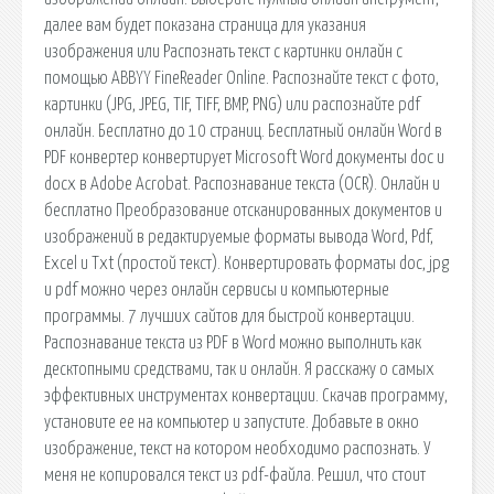
далее вам будет показана страница для указания
изображения или Распознать текст с картинки онлайн c
помощью ABBYY FineReader Online. Распознайте текст с фото,
картинки (JPG, JPEG, TIF, TIFF, BMP, PNG) или распознайте pdf
онлайн. Бесплатно до 10 страниц. Бесплатный онлайн Word в
PDF конвертер конвертирует Microsoft Word документы doc и
docx в Adobe Acrobat. Распознавание текста (OCR). Онлайн и
бесплатно Преобразование отсканированных документов и
изображений в редактируемые форматы вывода Word, Pdf,
Excel и Txt (простой текст). Конвертировать форматы doc, jpg
и pdf можно через онлайн сервисы и компьютерные
программы. 7 лучших сайтов для быстрой конвертации.
Распознавание текста из PDF в Word можно выполнить как
десктопными средствами, так и онлайн. Я расскажу о самых
эффективных инструментах конвертации. Скачав программу,
установите ее на компьютер и запустите. Добавьте в окно
изображение, текст на котором необходимо распознать. У
меня не копировался текст из pdf-файла. Решил, что стоит