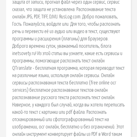
защита от записи, прогнал файл через один сервис, сервис
сказал, что защита не установлена. Распознавание текста
онлайн JPG, PDF, TIFF, DJVU. RusLog.com. Добро пожаловать,
Гость. Пожалуйста, войдите или. Для того, чтобы распознать
речь и перевести её из аудио или видео в текст, существуют
программы и расширения (плагины) для браузеров.
Доброго времени суток, уважаемый посетитель, блога
inetsovety.ru! Из этой статьи вы узнаете, какие есть сервисы и
программы, помогающие распознать текст онлайн
QTranslate - бесплатная программа, которая переводит текст
на различные языки, используя онлайн сервисы. Онлайн
сервисы распознавания текста бесплатно (free online ocr
services) бесплатное распознавание текстов онлайн
распознавание русского текста распознать текст онлайн.
Наверное, у каждого был случай, когда вы хотели переписать
какой-то текст с картинки или pdf файла. Распознать
отсканированный или сфотографированный текст на
изображении, ocr онлайн, бесплатно и без ограничений. Этот
онлайн инструмент конвертирует файлы из PDF в Word таким