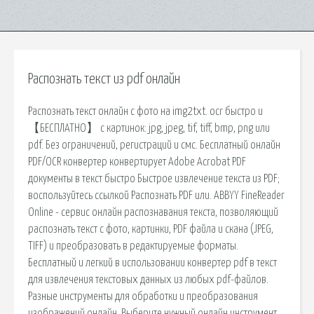
Распознать текст из pdf онлайн
Распознать текст онлайн с фото на img2txt. ocr быстро и
【БЕСПЛАТНО】 с картинок: jpg, jpeg, tif, tiff, bmp, png или
pdf. Без ограничений, регистраций и смс. Бесплатный онлайн
PDF/OCR конвертер конвертирует Adobe Acrobat PDF
документы в текст быстро Быстрое извлечение текста из PDF;
воспользуйтесь ссылкой Распознать PDF или. ABBYY FineReader
Online - сервис онлайн распознавания текста, позволяющий
распознать текст с фото, картинки, PDF файла и скана (JPEG,
TIFF) и преобразовать в редактируемые форматы.
Бесплатный и легкий в использовании конвертер pdf в текст
для извлечения текстовых данных из любых pdf-файлов.
Разные инструменты для обработки и преобразования
изображений онлайн. Выберите нужный онлайн инструмент,