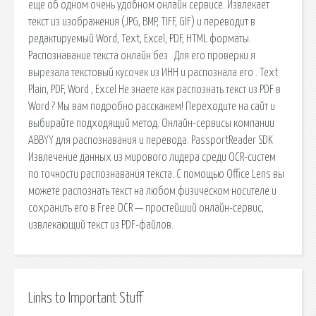
еще об одном очень удобном онлайн сервисе. Извлекает
текст из изображения (JPG, BMP, TIFF, GIF) и переводит в
редактируемый Word, Text, Excel, PDF, HTML форматы.
Распознавание текста онлайн без . Для его проверки я
вырезала текстовый кусочек из ИНН и распознала его . Text
Plain, PDF, Word , Excel Не знаете как распознать текст из PDF в
Word ? Мы вам подробно расскажем! Переходите на сайт и
выбирайте подходящий метод. Онлайн-сервисы компании
ABBYY для распознавания и перевода. PassportReader SDK
Извлечение данных из мирового лидера среди OCR-систем
по точности распознавания текста. С помощью Office Lens вы
можете распознать текст на любом физическом носителе и
сохранить его в Free OCR — простейший онлайн-сервис,
извлекающий текст из PDF-файлов.
Links to Important Stuff