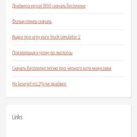
Драйвера epson l800 скачать бесплатно
Фильм глянец скачать
Видео про игру euro truck simulator 2
Презентация к уроку по экологии
Скачать бесплатно песню про черного кота минусовка
Hp laserjet m125rnw драйвер
Links