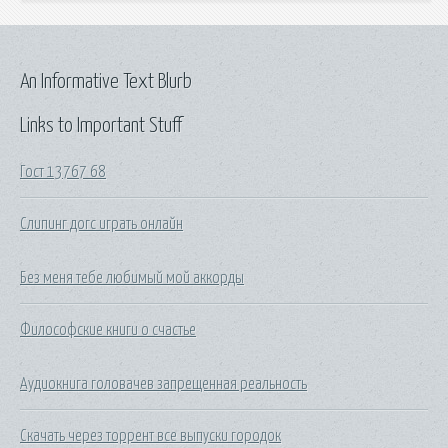
An Informative Text Blurb
Links to Important Stuff
Гост 13767 68
Слипинг догс играть онлайн
Без меня тебе любимый мой аккорды
Философские книги о счастье
Аудиокнига головачев запрещенная реальность
Скачать через торрент все выпуски городок