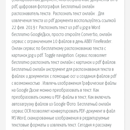
pdf, цифровая фотография. Бесплатный онлайн
распознаватель текста . Распознать текст онлайн: . Для
извлечения текста из pdf документа воспользуйтесь ссылкой
22 фев. 2019 г. Распознать текст из pdf и jpg в Word
бесплатно GoogleДиск, просто откройте.Convertio, онлайн
сервис с ограничением 10 файлов в день ABBY FineReader.
Онлан сервис по бесплатному распознованию текста с
картинок jpg и pdf. Toggle navigation. Сервис позволяет
бесплатно распознать текст онлайн с картинок и pdf файлов.
Бесплатный онлайн инструмент для распознавания текста в
файлах и документах с помощью ocr и создания файлов pdf
с возможностью . Извлечь изображения Графические файлы
на Google Диске можно преобразовать в текст. Как
преобразовать снимки и PDF-файлы в текст; Как включить
автозагрузку файлов из Google Фото. Бесплатный онлайн
сервис OCR позволяет конвертировать PDF-документ в файл
MS Word, сканированные изображения в редактируемые
текстовые форматы и извлекать текст. Сегодня я расскажу