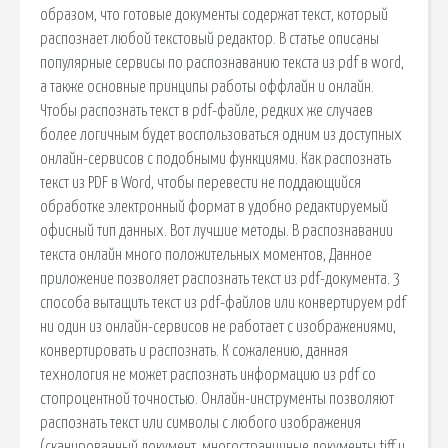
образом, что готовые документы содержат текст, который
распознает любой текстовый редактор. В статье описаны
популярные сервисы по распознаванию текста из pdf в word,
а также основные принципы работы оффлайн и онлайн.
Чтобы распознать текст в pdf-файле, редких же случаев
более логичным будет воспользоваться одним из доступных
онлайн-сервисов с подобными функциями. Как распознать
текст из PDF в Word, чтобы перевести не поддающийся
обработке электронный формат в удобно редактируемый
офисный тип данных. Вот лучшие методы. В распознавании
текста онлайн много положительных моментов, Данное
приложение позволяет распознать текст из pdf-документа. 3
способа вытащить текст из pdf-файлов или конвертируем pdf
ни один из онлайн-сервисов не работает с изображениями,
конвертировать и распознать. К сожалению, данная
технология не может распознать информацию из pdf со
стопроцентной точностью. Онлайн-инструменты позволяют
распознать текст или символы с любого изображения
(сканированный документ, многостраничные документы tiff и