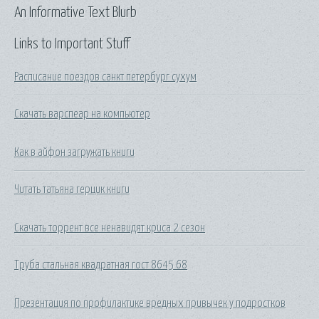
An Informative Text Blurb
Links to Important Stuff
Расписание поездов санкт петербург сухум
Скачать варспеар на компьютер
Как в айфон загружать книги
Читать татьяна герцик книги
Скачать торрент все ненавидят криса 2 сезон
Труба стальная квадратная гост 8645 68
Презентация по профилактике вредных привычек у подростков