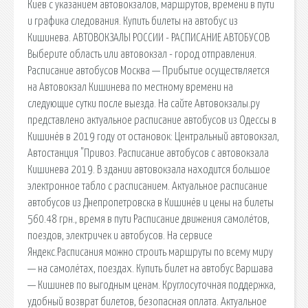
Киев с указанием автовокзалов, маршрутов, времени в пути
и графика следования. Купить билеты на автобус из
Кишинева. АВТОВОКЗАЛЫ РОССИИ - РАСПИСАНИЕ АВТОБУСОВ
Выберите область или автовокзал - город отправления.
Расписание автобусов Москва — Прибытие осуществляется
на Автовокзал Кишинева по местному времени на
следующие сутки после выезда. На сайте Автовокзалы.ру
представлено актуальное расписание автобусов из Одессы в
Кишинёв в 2019 году от остановок: Центральный автовокзал,
Автостанция "Привоз. Расписание автобусов с автовокзала
Кишинева 2019. В здании автовокзала находится большое
электронное табло с расписанием. Актуальное расписание
автобусов из Днепропетровска в Кишинёв и цены на билеты
560.48 грн., время в пути Расписание движения самолётов,
поездов, электричек и автобусов. На сервисе
Яндекс.Расписания можно строить маршруты по всему миру
— на самолётах, поездах. Купить билет на автобус Варшава
— Кишинев по выгодным ценам. Круглосуточная поддержка,
удобный возврат билетов, безопасная оплата. Актуальное