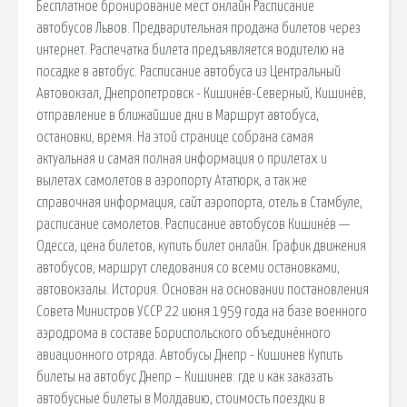
Бесплатное бронирование мест онлайн Расписание
автобусов Львов. Предварительная продажа билетов через
интернет. Распечатка билета предъявляется водителю на
посадке в автобус. Расписание автобуса из Центральный
Автовокзал, Днепропетровск - Кишинёв-Северный, Кишинёв,
отправление в ближайшие дни в Маршрут автобуса,
остановки, время. На этой странице собрана самая
актуальная и самая полная информация о прилетах и
вылетах самолетов в аэропорту Ататюрк, а так же
справочная информация, сайт аэропорта, отель в Стамбуле,
расписание самолетов. Расписание автобусов Кишинёв —
Одесса, цена билетов, купить билет онлайн. График движения
автобусов, маршрут следования со всеми остановками,
автовокзалы. История. Основан на основании постановления
Совета Министров УССР 22 июня 1959 года на базе военного
аэродрома в составе Бориспольского объединённого
авиационного отряда. Автобусы Днепр - Кишинев Купить
билеты на автобус Днепр – Кишинев: где и как заказать
автобусные билеты в Молдавию, стоимость поездки в