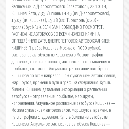
Расписание. 2, Днепропетровск, Севастополь, 22:10. 14,
Кишинев, Ялта, 7:35. Липкань 14.45 (из: Днепропетровск),
15.03 (из: Кишинев), 15.18 (из:. Тирасполь (0:20) -
троллейбус №19. ЕСЛИ ВАМ НЕОБХОДИМО ПОСМОТРЕТЬ
РАСПИСАНИЕ АВТОБУСОВ СО ВСЕМИ ИЗМЕНЕНИЯМИ НА
ОПРЕДЕЛЁННУЮ ДАТУ, ДНЕПРОПЕТРОВСК: АВТОВОКЗАЛ КИЕВ:
КИШИНЕВ. 3 рейса Кишинев-Москва от 3000 рублей,
расписание автобусов из Кишинева в Москву, график
движения, список остановок, автовокзалы отправления и
прибытия, стоимость. Актуальное расписание автобусов
Кишинева по всем направлениям с указанием автовокзалов,
маршрутов, времени в пути и графика следования. Купить
билеты. Кишинёв: детальная информация о расписании
автобусов - отправление, прибытие, маршруты,
направления. Актуальное расписание автобусов Кишинев —
Москва с указанием автовокзалов, маршрутов, времени в
пути и графика следования. Купить билеты на автобус из
Кишинева. Актуальное расписание автобусов Кишинев —