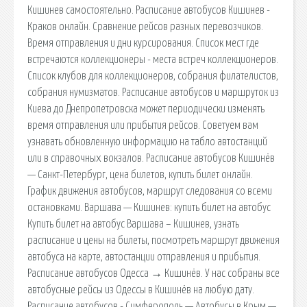
Кишинев самостоятельно. Расписание автобусов Кишинев -
Краков онлайн. Сравнение рейсов разных перевозчиков.
Время отправления и дни курсирования. Список мест где
встречаются коллекционеры - места встреч коллекционеров.
Список клубов для коллекционеров, собрания филателистов,
собрания нумизматов. Расписание автобусов и маршруток из
Киева до Днепропетровска может периодически изменять
время отправления или прибытия рейсов. Советуем вам
узнавать обновленную информацию на табло автостанций
или в справочных вокзалов. Расписание автобусов Кишинёв
— Санкт-Петербург, цена билетов, купить билет онлайн.
График движения автобусов, маршрут следования со всеми
остановками. Варшава — Кишинев: купить билет на автобус
Купить билет на автобус Варшава – Кишинев, узнать
расписание и цены на билеты, посмотреть маршрут движения
автобуса на карте, автостанции отправления и прибытия.
Расписание автобусов Одесса → Кишинёв. У нас собраны все
автобусные рейсы из Одессы в Кишинёв на любую дату.
Расписание автобусов - Симферополь — Автобусы в Крым —