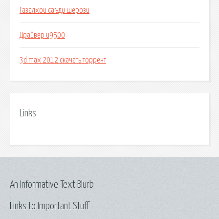
Газалхои саъди шерози
Драйвер u9500
3d max 2012 скачать торрент
Links
An Informative Text Blurb
Links to Important Stuff