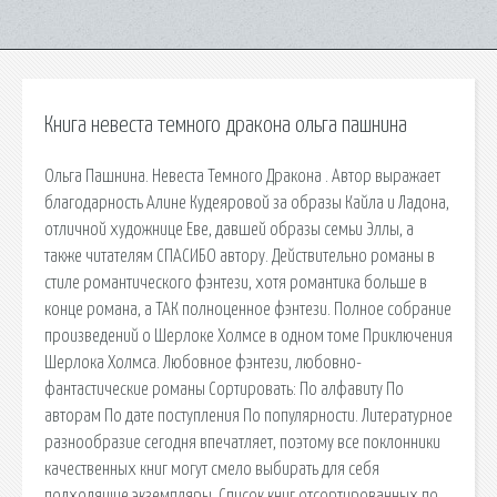
Книга невеста темного дракона ольга пашнина
Ольга Пашнина. Невеста Темного Дракона . Автор выражает
благодарность Алине Кудеяровой за образы Кайла и Ладона,
отличной художнице Еве, давшей образы семьи Эллы, а
также читателям СПАСИБО автору. Действительно романы в
стиле романтического фэнтези, хотя романтика больше в
конце романа, а ТАК полноценное фэнтези. Полное собрание
произведений о Шерлоке Холмсе в одном томе Приключения
Шерлока Холмса. Любовное фэнтези, любовно-
фантастические романы Сортировать: По алфавиту По
авторам По дате поступления По популярности. Литературное
разнообразие сегодня впечатляет, поэтому все поклонники
качественных книг могут смело выбирать для себя
подходящие экземпляры. Список книг отсортированных по