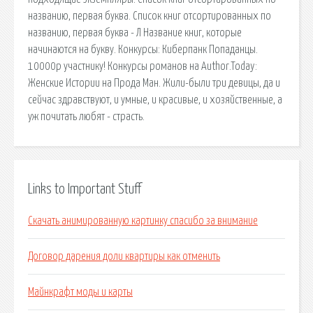
названию, первая буква. Список книг отсортированных по
названию, первая буква - Л Название книг, которые
начинаются на букву. Конкурсы: Киберпанк Попаданцы.
10000р участнику! Конкурсы романов на Author.Today:
Женские Истории на Прода Ман. Жили-были три девицы, да и
сейчас здравствуют, и умные, и красивые, и хозяйственные, а
уж почитать любят - страсть.
Links to Important Stuff
Скачать анимированную картинку спасибо за внимание
Договор дарения доли квартиры как отменить
Майнкрафт моды и карты