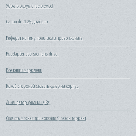
Убрать округление в excel
Canon dr c125 драйвер
Реферат на тему политика и право скачать
Pc adapter usb siemens driver
Все книги марк леви
Какой стороной ставить кулер на корпус
Ликвидатор фильм 1989
Скачать москва три вокзала 5 сезон торрент