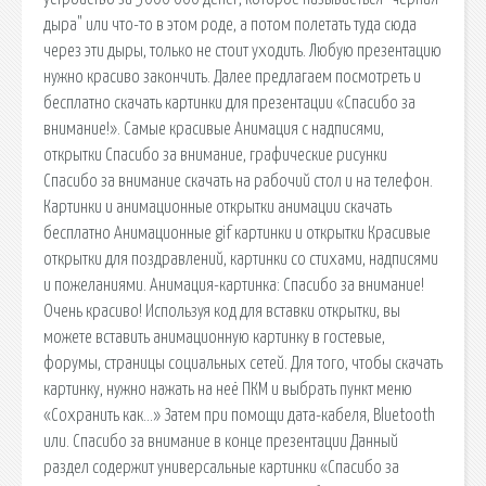
дыра" или что-то в этом роде, а потом полетать туда сюда
через эти дыры, только не стоит уходить. Любую презентацию
нужно красиво закончить. Далее предлагаем посмотреть и
бесплатно скачать картинки для презентации «Спасибо за
внимание!». Самые красивые Анимация с надписями,
открытки Спасибо за внимание, графические рисунки
Спасибо за внимание скачать на рабочий стол и на телефон.
Картинки и анимационные открытки анимации скачать
бесплатно Анимационные gif картинки и открытки Красивые
открытки для поздравлений, картинки со стихами, надписями
и пожеланиями. Анимация-картинка: Спасибо за внимание!
Очень красиво! Используя код для вставки открытки, вы
можете вставить анимационную картинку в гостевые,
форумы, страницы социальных сетей. Для того, чтобы скачать
картинку, нужно нажать на неё ПКМ и выбрать пункт меню
«Сохранить как…» Затем при помощи дата-кабеля, Bluetooth
или. Спасибо за внимание в конце презентации Данный
раздел содержит универсальные картинки «Спасибо за