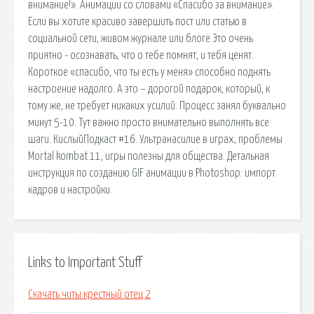
внимание!». Анимации со словами «Спасибо за внимание».
Если вы хотите красиво завершить пост или статью в
социальной сети, живом журнале или блоге Это очень
приятно - осознавать, что о тебе помнят, и тебя ценят.
Короткое «спасибо, что ты есть у меня» способно поднять
настроение надолго. А это – дорогой подарок, который, к
тому же, не требует никаких усилий. Процесс занял буквально
минут 5-10. Тут важно просто внимательно выполнять все
шаги. КислыйПодкаст #16. Ультранасилие в играх, проблемы
Mortal kombat 11, игры полезны для общества. Детальная
инструкция по созданию GIF анимации в Photoshop: импорт
кадров и настройки.
Links to Important Stuff
Скачать читы крестный отец 2