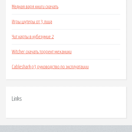
Медная варя книги скачать
Игры шутеры от 3 лица
Чит карты в кубезумие 2
Witcher скачать торрент механики
Cableshark p3 руководство по эксплуатации
Links