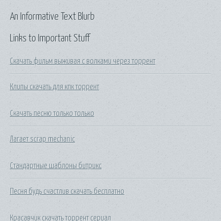
An Informative Text Blurb
Links to Important Stuff
Скачать фильм выживая с волками через торрент
Клипы скачать для кпк торрент
Скачать песню только только
Лагает scrap mechanic
Стандартные шаблоны битрикс
Песня будь счастлив скачать бесплатно
Красавчик скачать торрент сериал