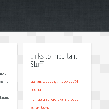
Links to Important
Stuff
шо о
платно
Скачать сервер для кс соурс v34
чистый
Читать
Ночные снайперы скачать торрент
все альбомы