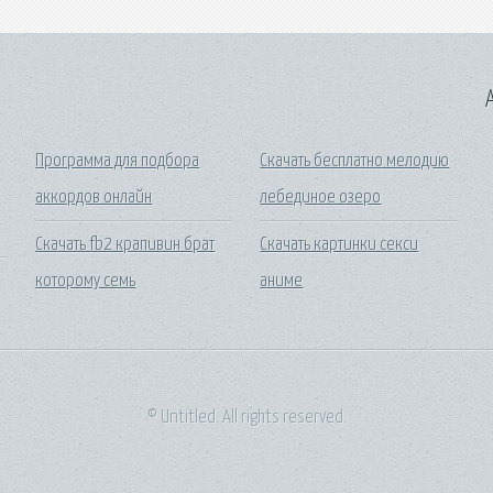
A
Программа для подбора
Скачать бесплатно мелодию
аккордов онлайн
лебединое озеро
Скачать fb2 крапивин брат
Скачать картинки секси
которому семь
аниме
© Untitled. All rights reserved.