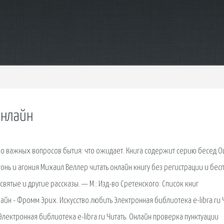
онлайн
но важных вопросов бытия: что ожидает. Книга содержит серию бесед О
онь и агония Михаил Веллер читать онлайн книгу без регистрации и бес
вятые и другие рассказы. — М.: Изд-во Сретенского. Список книг
айн - Фромм Эрих. Искусство любить Электронная библиотека e-libra.ru 
 Электронная библиотека e-libra.ru Читать. Онлайн проверка пунктуации