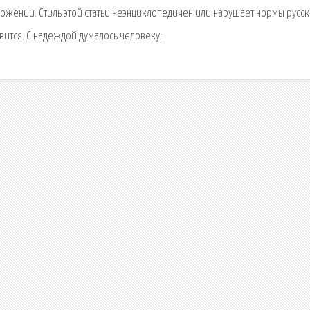
ложении. Стиль этой статьи неэнциклопедичен или нарушает нормы русск
тавится. С надеждой думалось человеку:.