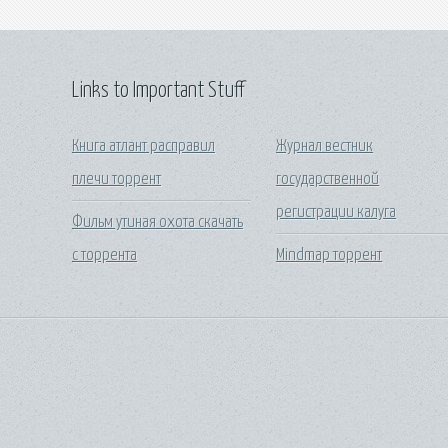
Links to Important Stuff
Книга атлант расправил
Журнал вестник
плечи торрент
государственной
регистрации калуга
Фильм утиная охота скачать
с торрента
Mindmap торрент