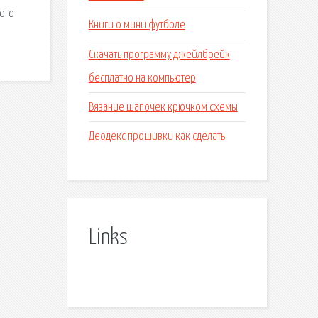
ого
Книги о мини футболе
Скачать программу джейлбрейк
бесплатно на компьютер
Вязание шапочек крючком схемы
Деодекс прошивки как сделать
Links