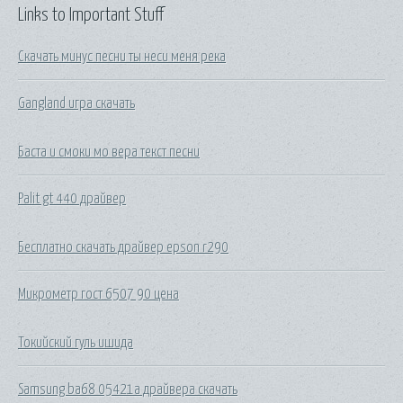
Links to Important Stuff
Скачать минус песни ты неси меня река
Gangland игра скачать
Баста и смоки мо вера текст песни
Palit gt 440 драйвер
Бесплатно скачать драйвер epson r290
Микрометр гост 6507 90 цена
Токийский гуль ишида
Samsung ba68 05421a драйвера скачать