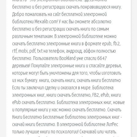
бесплатно и без регистрации скачать понравившуюся книгу.
Добро пожаловать на сайт бесплатной электронной
библиотеки Mexalib.com! У нас Вы сможете абсолютно
бесплатно и без регистрации скачать книги по самым
различным тематикам. В электронной библиотеке можно
скачать бесплатно электронные книги в формате epub, fb2,
rtf, mobi, pdf, txt на телефон, андроид, айфон полностью
бесплатно. Пользователи Bookland уже спасли 6647
деревьев! Покупайте электронные книги и спасайте деревья,
которые могут быть уничтожены для того, чтобы изготовить
из них бумагу. книги, скачать книги, скачать книги бесплатно
Если ты заключил сделку и оказался в мире. Библиотека
электронных книг, книги скачать бесплатно, FB2, ePub, книги
ePub скачать бесплатно. Библиотека электронных книг, новые
и популярные книги у нас можно скачать бесплатно. Скачать
Книги Бесплатно Бесплатные библиотеки электронных книг -
скачай книги бесплатно. В электронной библиотеке ЛитРес
только лучшие книги по психологии! Скачивай или читать.