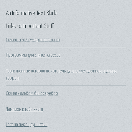
An Informative Text Blurb
Links to Important Stuff
Скачать сага сумерки все книги
Программы для снятия стресса
Таинственные истории похититель душ коллекционное издание
торрент
Скачать альбом би 2 серебро
Чампион к тойч книги
Гост на перец душистый