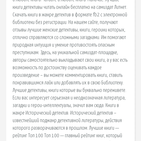
книги детективы читать онлайн бесплатно на самиздат Литнет.
Скачать книги в жанре детектив в формате fb2 с электронной
библиотеки без регистрации. На нашем сайте, получают
отзывы лучшие женские детективы, книги, героини которых,
отлично справляются со сложными загадками. Им помогают
природная интуиция и умение противостоять опасным
преступникам. Здесь, на уникальной самиздат-площадке,
авторы самостоятельно выкладывают свои книги, а у вас есть
возможность по достоинству оценивать каждое
произведение – вы можете комментировать книги, ставить
понравившимся лайк или добавлять их в свою Библиотеку.
Лучшие детективы, книги которые вы буквально переживете.
Если вас интересует серьезная и неоднозначная литература,
загадки и герои-интеллектуалы, значит вам сюда. Книги в
жанре Исторический детектив. Исторический детектив –
известнейший поджанр детективной литературы, действия
которого разворачиваются в прошлом. Лучшие книги —
рейтинг Топ 100 Топ 100 — главный рейтинг книг, который