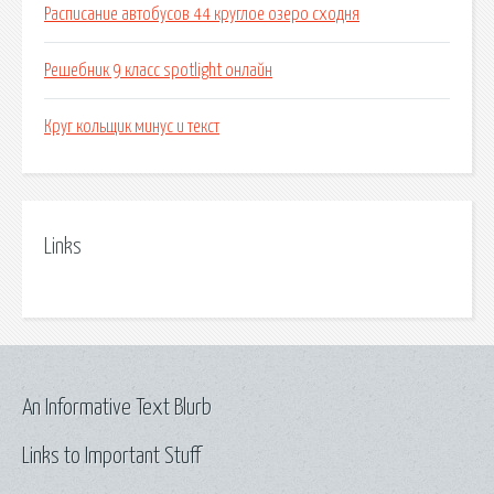
Расписание автобусов 44 круглое озеро сходня
Решебник 9 класс spotlight онлайн
Круг кольщик минус и текст
Links
An Informative Text Blurb
Links to Important Stuff