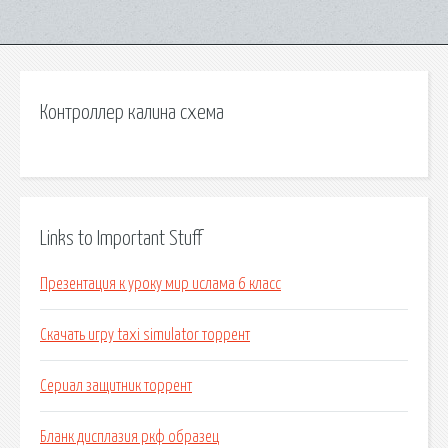
Контроллер калина схема
Links to Important Stuff
Презентация к уроку мир ислама 6 класс
Скачать игру taxi simulator торрент
Сериал защитник торрент
Бланк дисплазия ркф образец