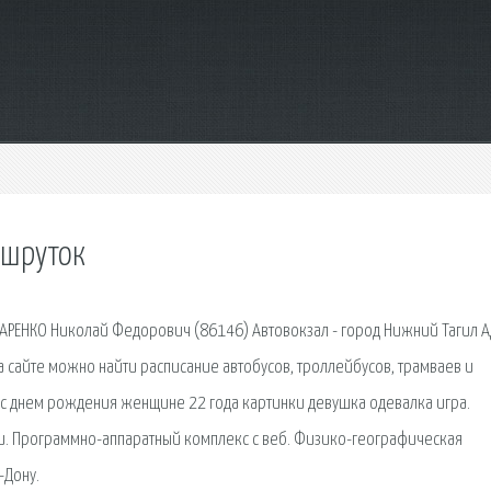
ршруток
ДАРЕНКО Николай Федорович (86146) Автовокзал - город Нижний Тагил А
На сайте можно найти расписание автобусов, троллейбусов, трамваев и
с днем рождения женщине 22 года картинки девушка одевалка игра.
ии. Программно-аппаратный комплекс с веб. Физико-географическая
-Дону.