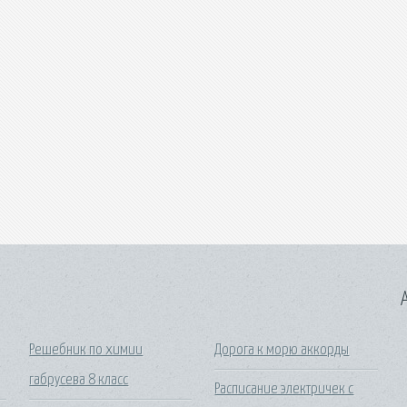
A
Решебник по химии
Дорога к морю аккорды
габрусева 8 класс
Расписание электричек с