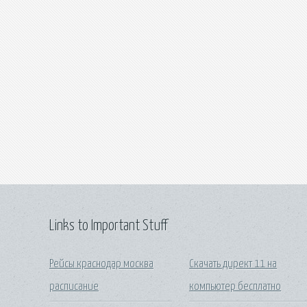
Links to Important Stuff
Рейсы краснодар москва
Скачать директ 11 на
расписание
компьютер бесплатно