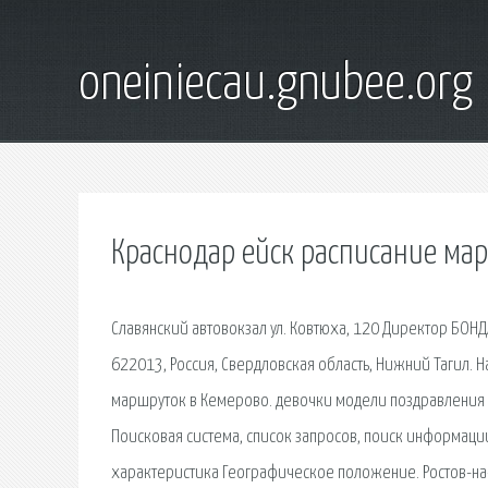
oneiniecau.gnubee.org
Краснодар ейск расписание ма
Славянский автовокзал ул. Ковтюха, 120 Директор БОН
622013, Россия, Свердловская область, Нижний Тагил. 
маршруток в Кемерово. девочки модели поздравления 
Поисковая сиcтема, список запросов, поиск информац
характеристика Географическое положение. Ростов-на