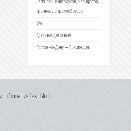
Расписание автобусов, маршруток,
трамваев и троллейбусов.
Wall.
Здесь найдется все!.
Ростов-на-Дону — Википедия.
n Informative Text Blurb