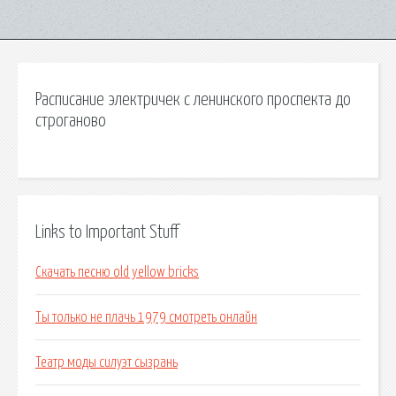
Расписание электричек с ленинского проспекта до
строганово
Links to Important Stuff
Скачать песню old yellow bricks
Ты только не плачь 1979 смотреть онлайн
Театр моды силуэт сызрань